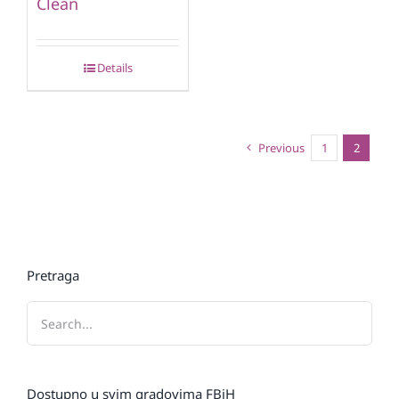
Clean
Details
Previous
1
2
Pretraga
Dostupno u svim gradovima FBiH