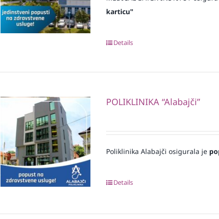
karticu"
Details
POLIKLINIKA “Alabajči”
Poliklinika Alabajči osigurala je
po
Details