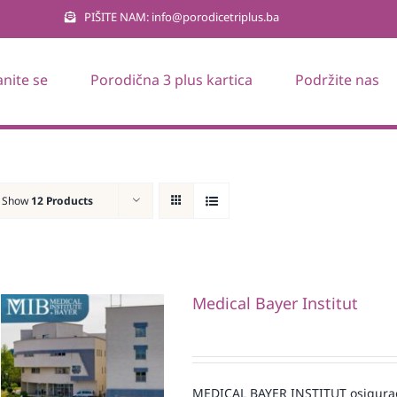
PIŠITE NAM: info@porodicetriplus.ba
anite se
Porodična 3 plus kartica
Podržite nas
Show
12 Products
Medical Bayer Institut
MEDICAL BAYER INSTITUT osigura