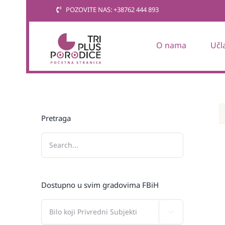
Skip
POZOVITE NAS: +38762 444 893
to
content
O nama
Učl
Pretraga
Dostupno u svim gradovima FBiH
