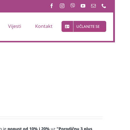
Vijesti
Kontakt
UČLANITE SE
o je
popust od 10% i 20%
uz
"Porodičnu 3 plus