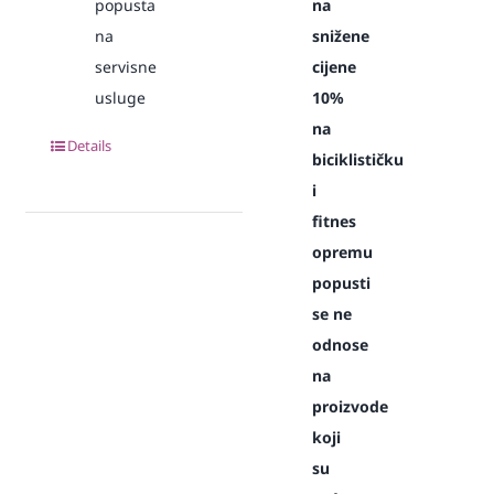
popusta
na
na
snižene
servisne
cijene
usluge
10%
na
Details
biciklističku
i
fitnes
opremu
popusti
se ne
odnose
na
proizvode
koji
su