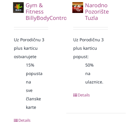
Gym &
Narodno
Fitness
Pozorište
BillyBodyControl
Tuzla
Uz Porodičnu 3
Uz Porodičnu 3
plus karticu
plus karticu
ostvarujete
popust:
15%
50%
popusta
na
na
ulaznice.
sve
Details
članske
karte
Details