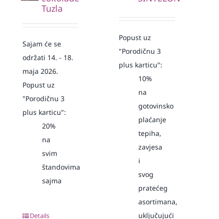
Tuzla
Popust uz
Sajam će se
"Porodičnu 3
održati 14. - 18.
plus karticu":
maja 2026.
10%
Popust uz
na
"Porodičnu 3
gotovinsko
plus karticu":
plaćanje
20%
tepiha,
na
zavjesa
svim
i
štandovima
svog
sajma
pratećeg
asortimana,
uključujući
Details