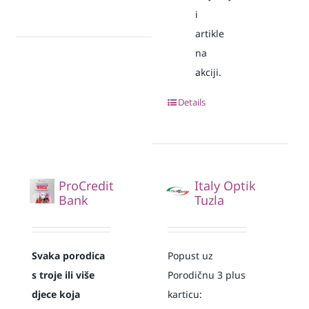
i
artikle
na
akciji.
Details
ProCredit
Italy Optik
Bank
Tuzla
Svaka
porodica
Popust uz
s troje ili više
Porodičnu 3 plus
djece koja
karticu: