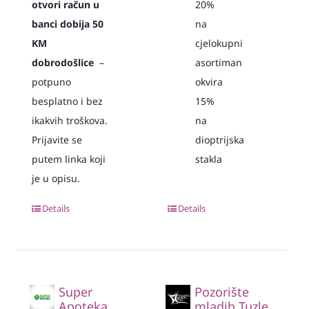
otvori račun u
20%
banci dobija 50
na
KM
cjelokupni
dobrodošlice
–
asortiman
potpuno
okvira
besplatno i bez
15%
ikakvih troškova.
na
Prijavite se
dioptrijska
putem linka koji
stakla
je u opisu.
Details
Details
Super
Pozorište
Apoteka
mladih Tuzle