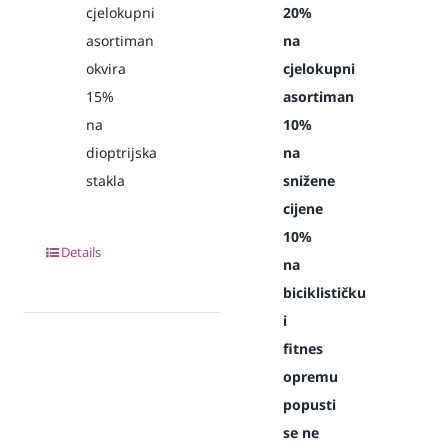
cjelokupni
20%
asortiman
na
okvira
cjelokupni
15%
asortiman
na
10%
dioptrijska
na
stakla
snižene
cijene
10%
Details
na
biciklističku
i
fitnes
opremu
popusti
se ne