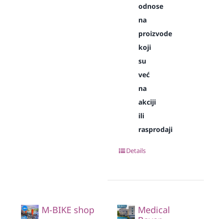
odnose
na
proizvode
koji
su
već
na
akciji
ili
rasprodaji
Details
M-BIKE shop
Medical