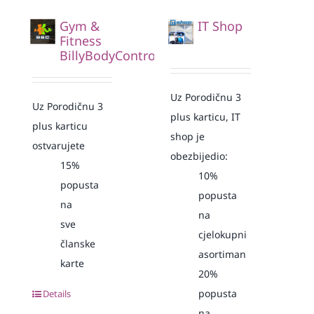
Gym &
IT Shop
Fitness
BillyBodyControl
Uz Porodičnu 3
Uz Porodičnu 3
plus karticu, IT
plus karticu
shop je
ostvarujete
obezbijedio:
15%
10%
popusta
popusta
na
na
sve
cjelokupni
članske
asortiman
karte
20%
popusta
Details
na