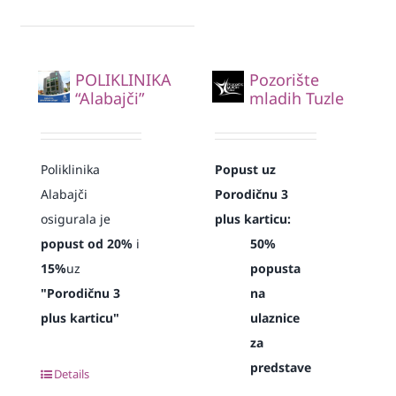
POLIKLINIKA
Pozorište
“Alabajči”
mladih Tuzle
Poliklinika
Popust uz
Alabajči
Porodičnu 3
osigurala je
plus karticu:
popust od 20%
i
50%
15%
uz
popusta
"Porodičnu 3
na
plus karticu"
ulaznice
za
predstave
Details