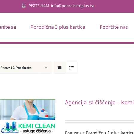
PIŠITE NAM: info@porodicetriplus.ba
anite se
Porodična 3 plus kartica
Podržite nas
Show
12 Products
Agencija za čišćenje – Kem
Popust uz Porodičnu 3 plus karticu