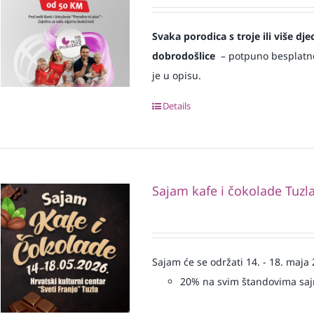
Svaka
porodica s troje ili više d
dobrodošlice
– potpuno besplatno i
je u opisu.
Details
Sajam kafe i čokolade Tuzl
Sajam će se održati 14. - 18. maja
20% na svim štandovima sa