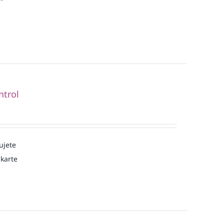
ntrol
ujete
karte