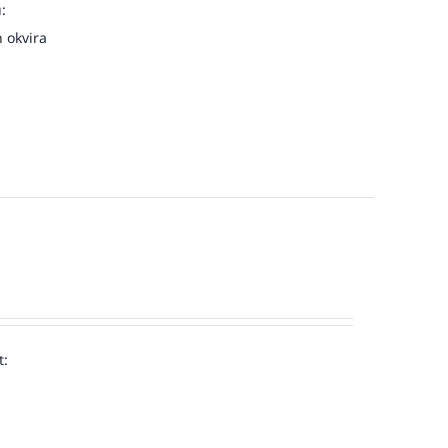
:
 okvira
t: