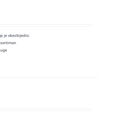
op je obezbijedio:
asortiman
luge