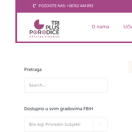
Skip
POZOVITE NAS: +38762 444 893
to
content
O nama
Učl
Pretraga
Dostupno u svim gradovima FBiH
