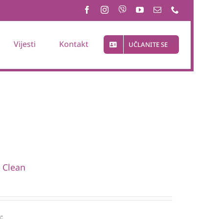
Vijesti
Kontakt
UČLANITE SE
i Clean
: