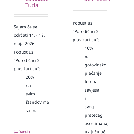
Tuzla
Popust uz
Sajam će se
"Porodičnu 3
održati 14. - 18.
plus karticu":
maja 2026.
10%
Popust uz
na
"Porodičnu 3
gotovinsko
plus karticu":
plaćanje
20%
tepiha,
na
zavjesa
svim
i
štandovima
svog
sajma
pratećeg
asortimana,
uključujući
Details