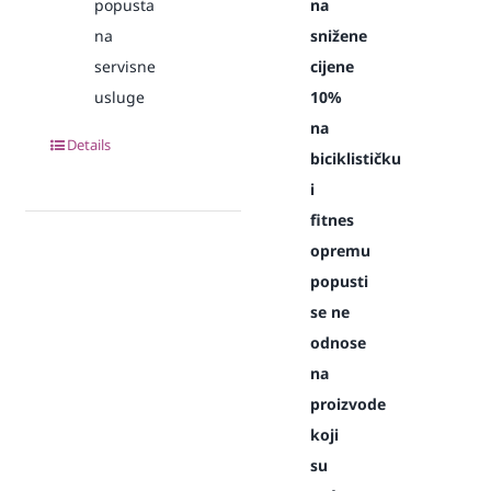
popusta
na
na
snižene
servisne
cijene
usluge
10%
na
Details
biciklističku
i
fitnes
opremu
popusti
se ne
odnose
na
proizvode
koji
su