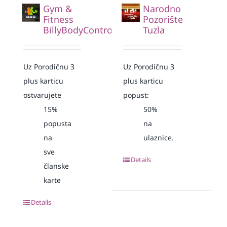
Gym &
Narodno
Fitness
Pozorište
BillyBodyControl
Tuzla
Uz Porodičnu 3
Uz Porodičnu 3
plus karticu
plus karticu
ostvarujete
popust:
15%
50%
popusta
na
na
ulaznice.
sve
Details
članske
karte
Details