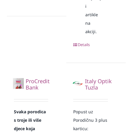
i
artikle
na
akciji.
Details
ProCredit
Italy Optik
Bank
Tuzla
Svaka
porodica
Popust uz
s troje ili više
Porodičnu 3 plus
djece koja
karticu: