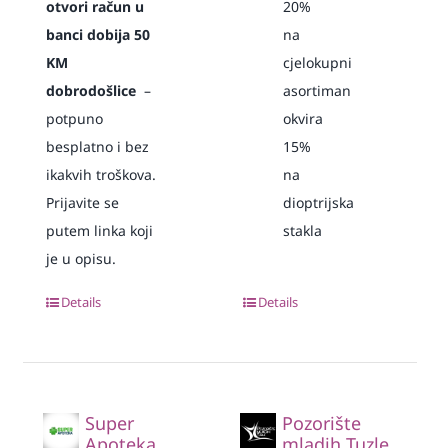
otvori račun u
20%
banci dobija 50
na
KM
cjelokupni
dobrodošlice
–
asortiman
potpuno
okvira
besplatno i bez
15%
ikakvih troškova.
na
Prijavite se
dioptrijska
putem linka koji
stakla
je u opisu.
Details
Details
Super
Pozorište
Apoteka
mladih Tuzle