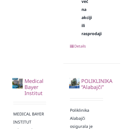
već
na
akciji
ili
rasprodaji
Details
Medical
POLIKLINIKA
Bayer
“Alabajči”
Institut
Poliklinika
MEDICAL BAYER
Alabajči
INSTITUT
osigurala je