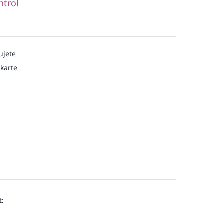
ntrol
ujete
karte
t: