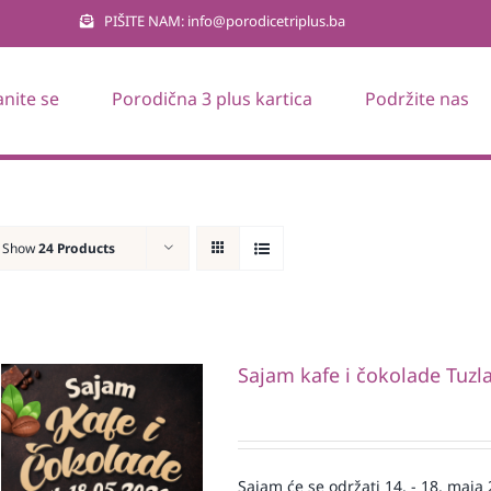
PIŠITE NAM: info@porodicetriplus.ba
anite se
Porodična 3 plus kartica
Podržite nas
Show
24 Products
Sajam kafe i čokolade Tuzl
Sajam će se održati 14. - 18. maja