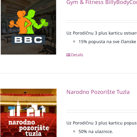
Gym & Fitness BillyBodyCo
Uz Porodičnu 3 plus karticu ostvar
15% popusta na sve članske 
Details
Narodno Pozorište Tuzla
Uz Porodičnu 3 plus karticu popus
50% na ulaznice.