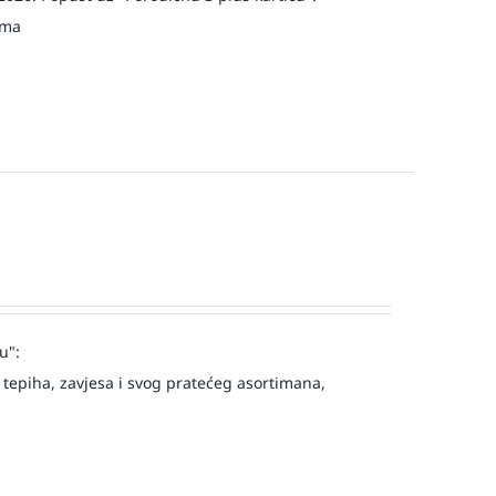
jma
u":
tepiha, zavjesa i svog pratećeg asortimana,