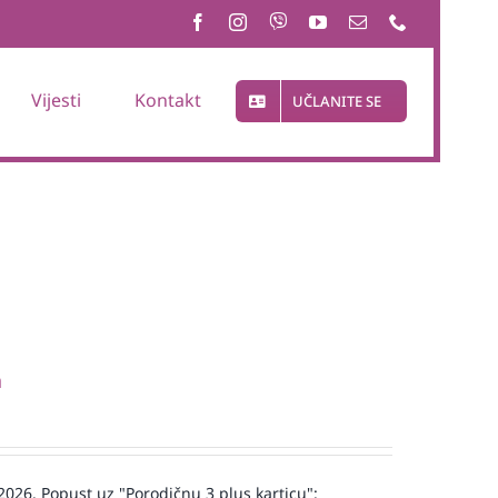
Vijesti
Kontakt
UČLANITE SE
a
 2026. Popust uz "Porodičnu 3 plus karticu":