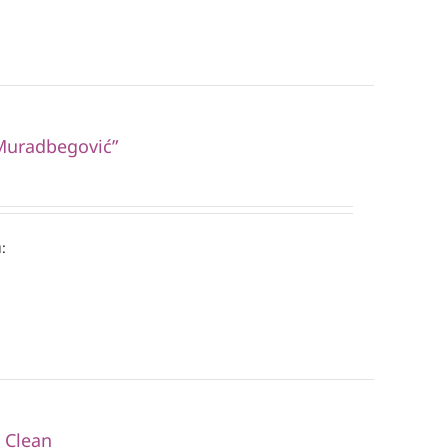
“Muradbegović”
:
i Clean