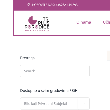
Skip
POZOVITE NAS: +38762 444 893
to
content
O nama
Učl
Pretraga
Dostupno u svim gradovima FBiH
