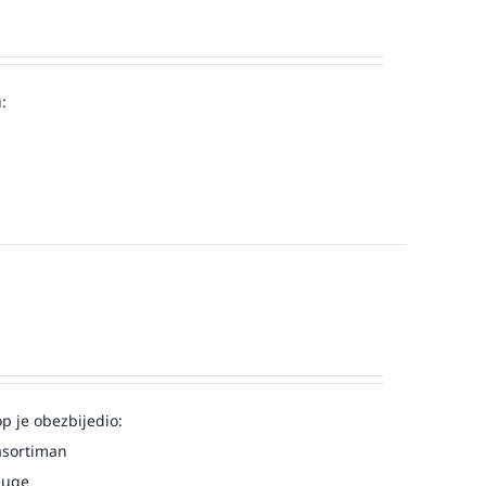
:
op je obezbijedio:
asortiman
luge