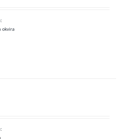
:
 okvira
:
n