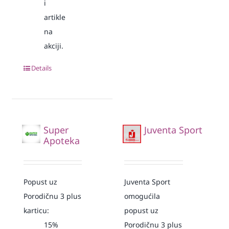
i
artikle
na
akciji.
Details
Super
Juventa Sport
Apoteka
Popust uz
Juventa Sport
Porodičnu 3 plus
omogućila
karticu:
popust uz
15%
Porodičnu 3 plus