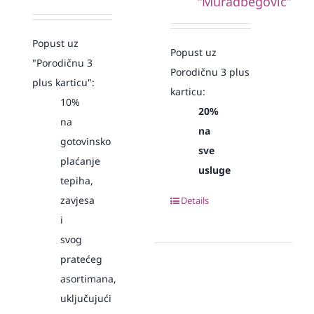
“Muradbegović”
Popust uz
Popust uz
"Porodičnu 3
Porodičnu 3 plus
plus karticu":
karticu:
10%
20%
na
na
gotovinsko
sve
plaćanje
usluge
tepiha,
zavjesa
Details
i
svog
pratećeg
asortimana,
uključujući