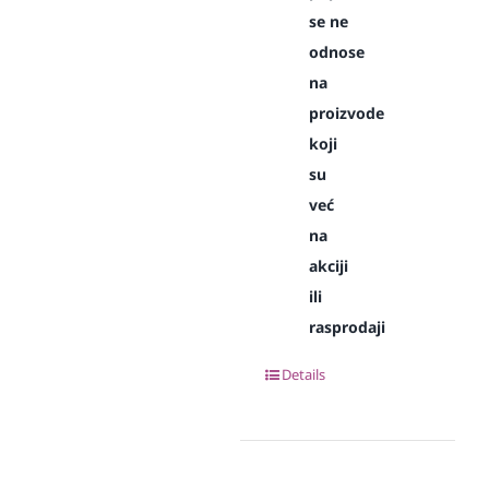
se ne
odnose
na
proizvode
koji
su
već
na
akciji
ili
rasprodaji
Details