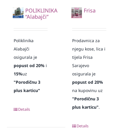
POLIKLINIKA
Frisa
“Alabajči”
Poliklinika
Prodavnica za
Alabajči
njegu kose, lica i
osigurala je
tijela Frisa
popust od 20%
i
Sarajevo
15%
uz
osigurala je
"Porodičnu 3
popust od 20%
plus karticu"
na kupovinu uz
"Porodičnu 3
plus karticu"
.
Details
Details