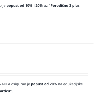
o je
popust od 10% i 20%
uz
"Porodičnu 3 plus
a NAHLA osigurao je
popust od 20%
na edukacijske
articu".