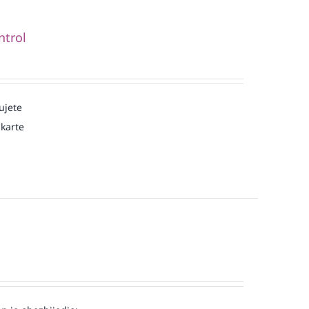
ntrol
ujete
karte