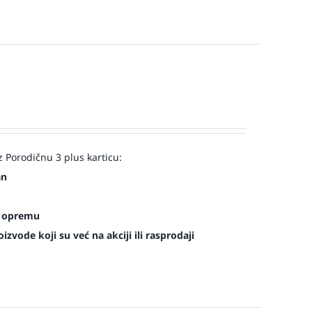
 Porodičnu 3 plus karticu:
an
es opremu
zvode koji su već na akciji ili rasprodaji