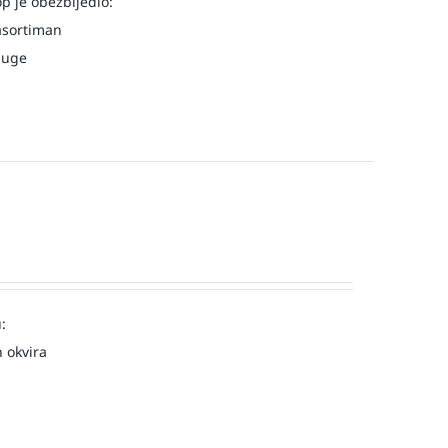
op je obezbijedio:
asortiman
luge
:
 okvira