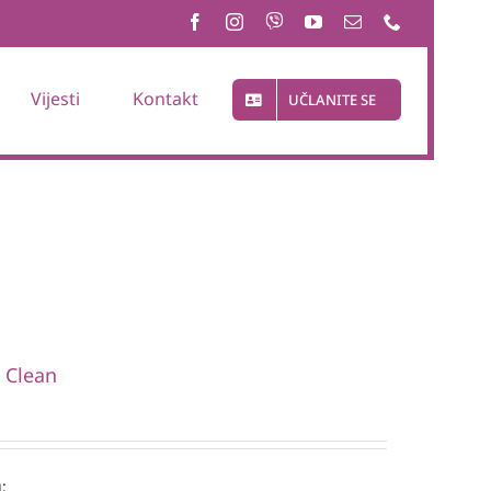
Vijesti
Kontakt
UČLANITE SE
i Clean
: