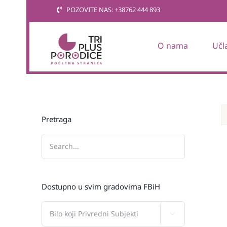
Skip
POZOVITE NAS: +38762 444 893
to
content
O nama
Učl
Pretraga
Dostupno u svim gradovima FBiH
