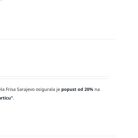
ela Frisa Sarajevo osigurala je
popust od 20%
na
rticu"
.