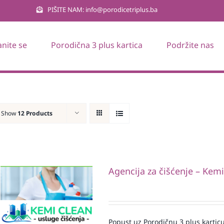
PIŠITE NAM: info@porodicetriplus.ba
anite se
Porodična 3 plus kartica
Podržite nas
Show
12 Products
Agencija za čišćenje – Kem
Popust uz Porodičnu 3 plus karticu