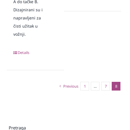
A do tačke B.
Dizajnirani su i
napravljeni za
čisti užitak u
vožnji.
Details
Previous
1
…
7
8
Pretraga