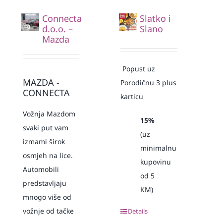
Connecta
Slatko i
d.o.o. –
Slano
Mazda
Popust uz
MAZDA -
Porodičnu 3 plus
CONNECTA
karticu
Vožnja Mazdom
15%
svaki put vam
(uz
izmami širok
minimalnu
osmjeh na lice.
kupovinu
Automobili
od 5
predstavljaju
KM)
mnogo više od
vožnje od tačke
Details