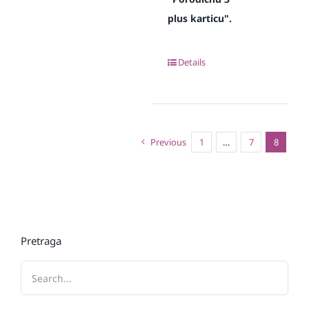
plus karticu".
Details
Previous
1
…
7
8
Pretraga