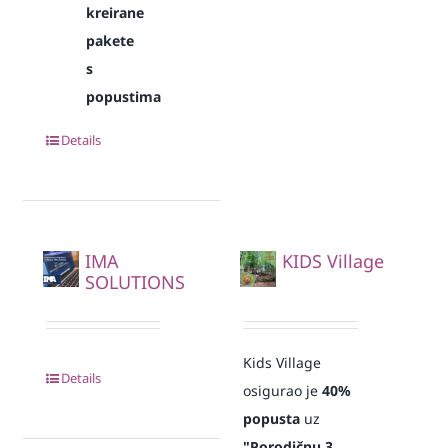
kreirane
pakete
s
popustima
Details
IMA
KIDS Village
SOLUTIONS
Kids Village
Details
osigurao je
40%
popusta
uz
"Porodičnu 3