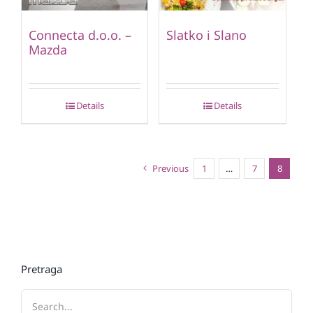
Connecta d.o.o. –
Slatko i Slano
Mazda
Details
Details
Previous
1
…
7
8
Pretraga