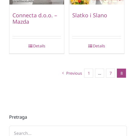
Connecta d.o.o. –
Slatko i Slano
Mazda
Details
Details
Previous
1
…
7
8
Pretraga