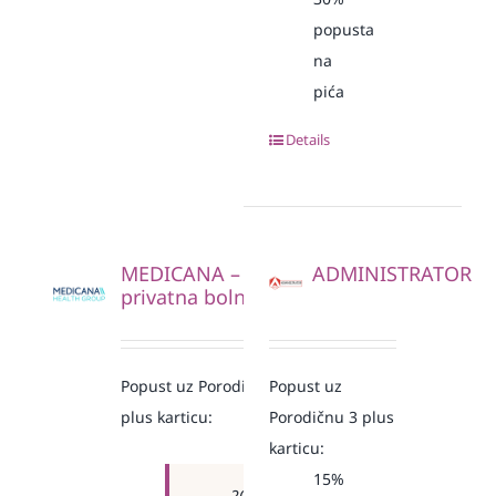
popusta
na
pića
Details
MEDICANA –
ADMINISTRATOR
privatna bolnica
Popust uz Porodičnu 3
Popust uz
plus karticu:
Porodičnu 3 plus
karticu:
15%
20%