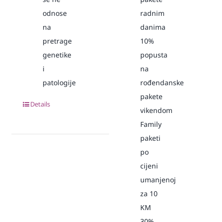
odnose
radnim
na
danima
pretrage
10%
genetike
popusta
i
na
patologije
rođendanske
pakete
Details
vikendom
Family
paketi
po
cijeni
umanjenoj
za 10
KM
30%