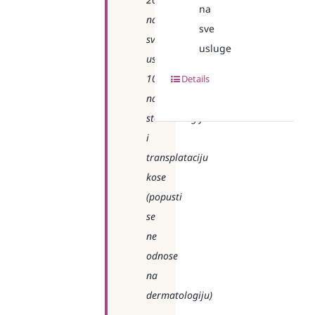
na
na
sve
sve
usluge
usluge
10%
Details
na
stomatologiju
i
transplataciju
kose
(popusti
se
ne
odnose
na
dermatologiju)