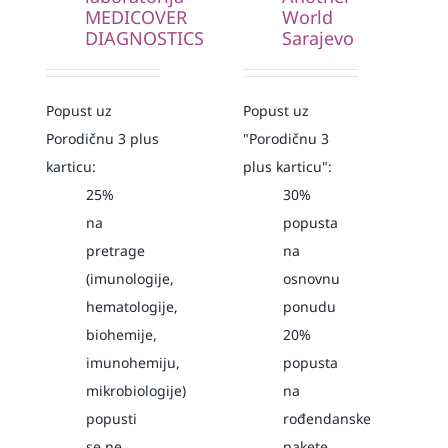
MEDICOVER
World
DIAGNOSTICS
Sarajevo
Popust uz
Popust uz
Porodičnu 3 plus
"Porodičnu 3
karticu:
plus karticu":
25%
30%
na
popusta
pretrage
na
(imunologije,
osnovnu
hematologije,
ponudu
biohemije,
20%
imunohemiju,
popusta
mikrobiologije)
na
popusti
rođendanske
se ne
pakete