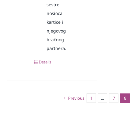
sestre
nosioca
kartice i
njegovog
bračnog
partnera.
Details
Previous
1
…
7
8