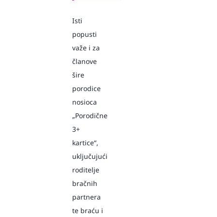
Isti
popusti
važe i za
članove
šire
porodice
nosioca
„Porodične
3+
kartice“,
uključujući
roditelje
bračnih
partnera
te braću i