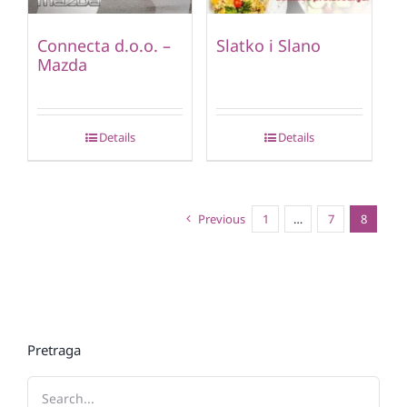
Connecta d.o.o. –
Slatko i Slano
Mazda
Details
Details
Previous
1
…
7
8
Pretraga