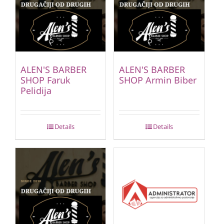
ALEN'S BARBER
ALEN'S BARBER
SHOP Faruk
SHOP Armin Biber
Pelidija
Details
Details