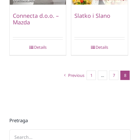
Connecta d.o.o. –
Slatko i Slano
Mazda
Details
Details
Previous
1
…
7
8
Pretraga