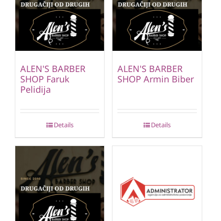
ALEN'S BARBER
ALEN'S BARBER
SHOP Faruk
SHOP Armin Biber
Pelidija
Details
Details