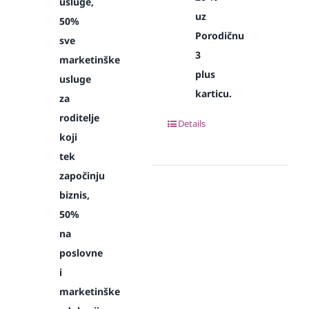
usluge,
uz
50%
Porodičnu
sve
3
marketinške
plus
usluge
karticu.
za
roditelje
Details
koji
tek
započinju
biznis,
50%
na
poslovne
i
marketinške