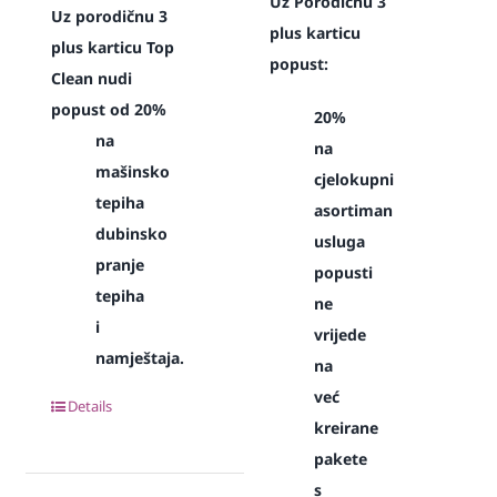
Uz Porodičnu 3
Uz porodičnu 3
plus karticu
plus karticu Top
popust:
Clean nudi
popust od 20%
20%
na
na
mašinsko
cjelokupni
tepiha
asortiman
dubinsko
usluga
pranje
popusti
tepiha
ne
i
vrijede
namještaja.
na
već
Details
kreirane
pakete
s