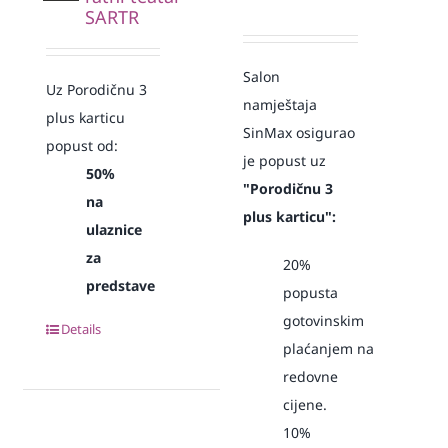
SARTR
Salon
Uz Porodičnu 3
namještaja
plus karticu
SinMax osigurao
popust od:
je popust
uz
50%
"Porodičnu 3
na
plus karticu":
ulaznice
za
20%
predstave
popusta
gotovinskim
Details
plaćanjem
na
redovne
cijene.
10%