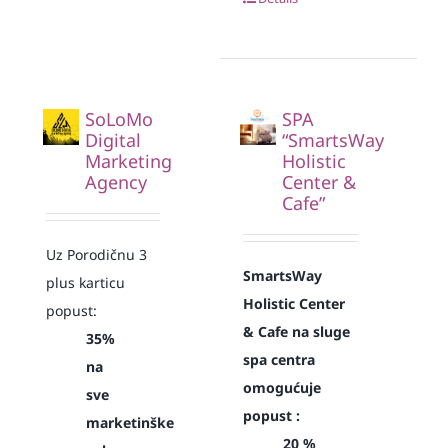
SoLoMo
SPA
Digital
“SmartsWay
Marketing
Holistic
Agency
Center &
Cafe”
Uz Porodičnu 3
SmartsWay
plus karticu
Holistic Center
popust:
& Cafe na sluge
35%
spa centra
na
omogućuje
sve
popust :
marketinške
20 %