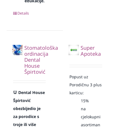
edukacije.
Details
Stomatološka
Super
ordinacija
Apoteka
Dental
House
Špirtović
Popust uz
Porodičnu 3 plus
🦷 Dental House
karticu:
Špirtović
15%
obezbijedio je
na
za porodice s
cjelokupni
troje ili više
asortiman