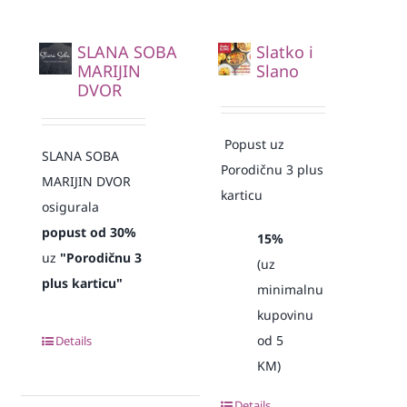
SLANA SOBA
Slatko i
MARIJIN
Slano
DVOR
Popust uz
SLANA SOBA
Porodičnu 3 plus
MARIJIN DVOR
karticu
osigurala
popust od 30%
15%
uz
"Porodičnu 3
(uz
plus karticu"
minimalnu
kupovinu
od 5
Details
KM)
Details