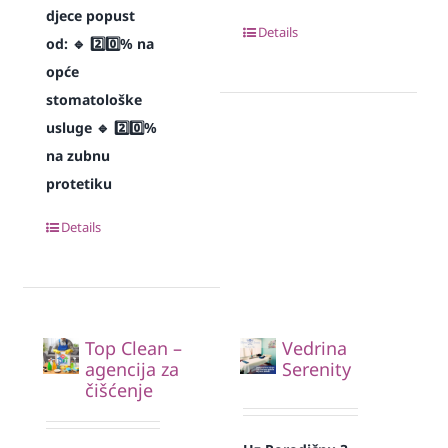
djece popust
Details
od:
🔹 2️⃣0️⃣% na
opće
stomatološke
usluge
🔹 2️⃣0️⃣%
na zubnu
protetiku
Details
Top Clean –
Vedrina
agencija za
Serenity
čišćenje