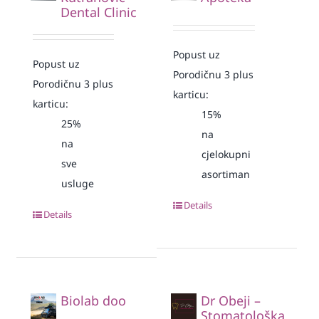
Dental Clinic
Popust uz
Popust uz
Porodičnu 3 plus
Porodičnu 3 plus
karticu:
karticu:
15%
25%
na
na
cjelokupni
sve
asortiman
usluge
Details
Details
Biolab doo
Dr Obeji –
Stomatološka