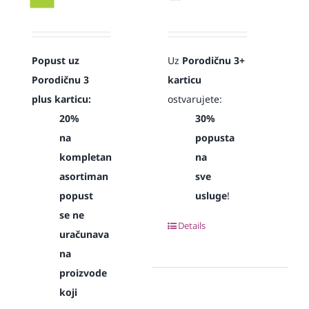
Popust uz
Uz
Porodičnu 3+
Porodičnu 3
karticu
plus karticu:
ostvarujete:
20%
30%
na
popusta
kompletan
na
asortiman
sve
popust
usluge
!
se ne
Details
uračunava
na
proizvode
koji