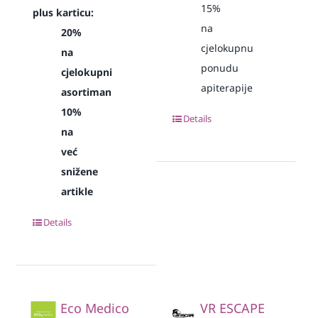
15%
plus karticu:
na
20%
cjelokupnu
na
ponudu
cjelokupni
apiterapije
asortiman
10%
Details
na
već
snižene
artikle
Details
Eco Medico
VR ESCAPE