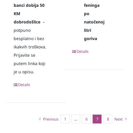
banci dobija 50
feninga
KM
po
dobrodošlice
–
natočenoj
potpuno
litri
besplatno i bez
goriva
ikakvih troškova.
Details
Prijavite se
putem linka koji
je u opisu.
Details
Previous
1
…
6
7
8
Next