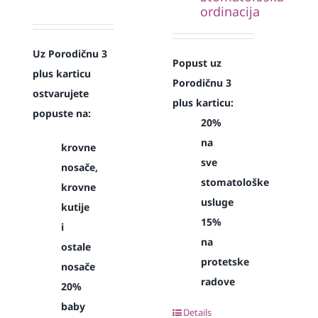
ordinacija
Uz Porodičnu 3
Popust uz
plus karticu
Porodičnu 3
ostvarujete
plus karticu:
popuste na:
20%
na
krovne
sve
nosače,
stomatološke
krovne
usluge
kutije
15%
i
na
ostale
protetske
nosače
radove
20%
baby
Details