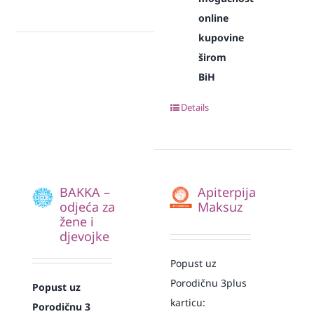
online
kupovine
širom
BiH
Details
BAKKA –
Apiterpija
odjeća za
Maksuz
žene i
djevojke
Popust uz
Porodičnu 3plus
Popust uz
karticu:
Porodičnu 3