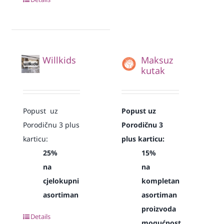
Willkids
Maksuz
kutak
Popust uz
Popust uz
Porodičnu 3 plus
Porodičnu 3
karticu:
plus karticu:
25%
15%
na
na
cjelokupni
kompletan
asortiman
asortiman
proizvoda
Details
mogućnost