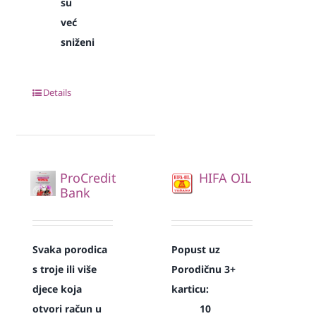
su
već
sniženi
Details
ProCredit
HIFA OIL
Bank
Svaka
porodica
Popust uz
s troje ili više
Porodičnu 3+
djece koja
karticu:
otvori račun u
10