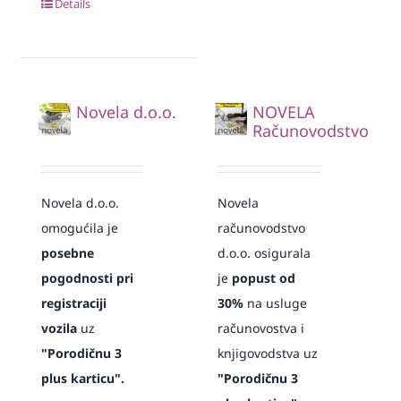
Details
Novela d.o.o.
NOVELA
Računovodstvo
Novela d.o.o.
Novela
omogućila je
računovodstvo
posebne
d.o.o. osigurala
pogodnosti pri
je
popust od
registraciji
30%
na usluge
vozila
uz
računovostva i
"Porodičnu 3
knjigovodstva uz
plus karticu".
"Porodičnu 3