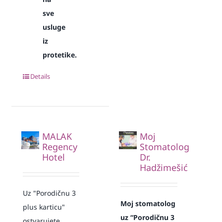
sve
usluge
iz
protetike.
Details
MALAK
Moj
Regency
Stomatolog
Hotel
Dr.
Hadžimešić
Uz "Porodičnu 3
Moj stomatolog
plus karticu"
uz “Porodičnu 3
ostvarujete