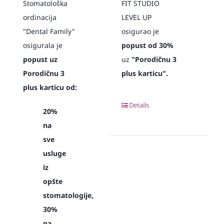
Stomatološka
FIT STUDIO
ordinacija
LEVEL UP
"Dental Family"
osigurao je
osigurala je
popust od 30%
popust uz
uz
"Porodičnu 3
Porodičnu 3
plus karticu".
plus karticu od:
Details
20%
na
sve
usluge
iz
opšte
stomatologije,
30%
na