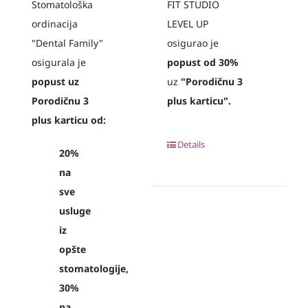
Stomatološka
FIT STUDIO
ordinacija
LEVEL UP
"Dental Family"
osigurao je
osigurala je
popust od 30%
popust uz
uz
"Porodičnu 3
Porodičnu 3
plus karticu".
plus karticu od:
Details
20%
na
sve
usluge
iz
opšte
stomatologije,
30%
na