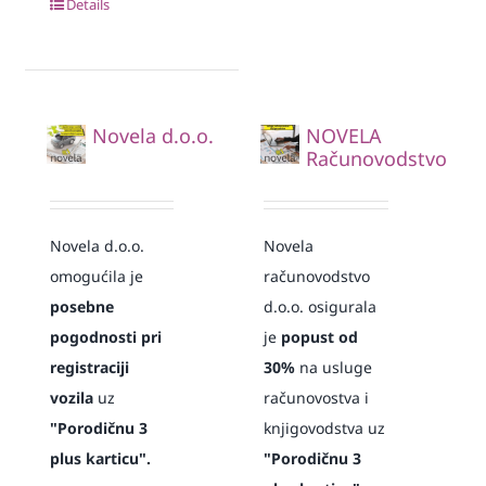
Details
Novela d.o.o.
NOVELA
Računovodstvo
Novela d.o.o.
Novela
omogućila je
računovodstvo
posebne
d.o.o. osigurala
pogodnosti pri
je
popust od
registraciji
30%
na usluge
vozila
uz
računovostva i
"Porodičnu 3
knjigovodstva uz
plus karticu".
"Porodičnu 3