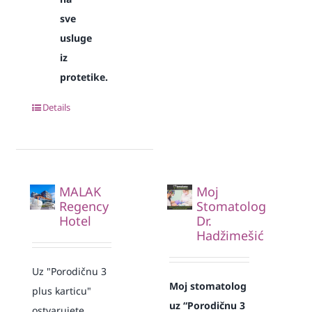
sve
usluge
iz
protetike.
Details
MALAK
Moj
Regency
Stomatolog
Hotel
Dr.
Hadžimešić
Uz "Porodičnu 3
Moj stomatolog
plus karticu"
uz “Porodičnu 3
ostvarujete