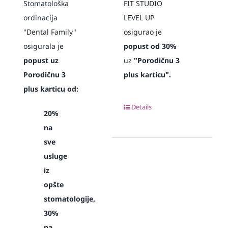
Stomatološka
FIT STUDIO
ordinacija
LEVEL UP
"Dental Family"
osigurao je
osigurala je
popust od 30%
popust uz
uz
"Porodičnu 3
Porodičnu 3
plus karticu".
plus karticu od:
Details
20%
na
sve
usluge
iz
opšte
stomatologije,
30%
na