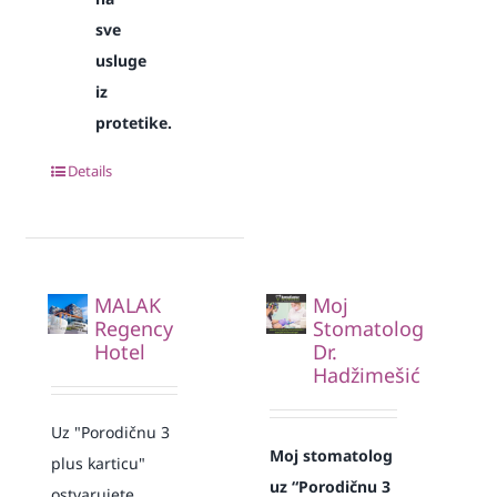
sve
usluge
iz
protetike.
Details
MALAK
Moj
Regency
Stomatolog
Hotel
Dr.
Hadžimešić
Uz "Porodičnu 3
Moj stomatolog
plus karticu"
uz “Porodičnu 3
ostvarujete