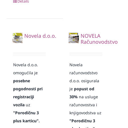
Details
Novela d.o.o.
NOVELA
Računovodstvo
Novela d.o.o.
Novela
omogućila je
računovodstvo
posebne
d.o.o. osigurala
pogodnosti pri
je
popust od
registraciji
30%
na usluge
vozila
uz
računovostva i
"Porodičnu 3
knjigovodstva uz
plus karticu".
"Porodičnu 3