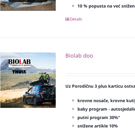
10 % popusta na već snižen
Details
Biolab doo
Uz Porodičnu 3 plus karticu ostv
krovne nosače, krovne kuti
baby program - autosjedalic
putni program 30%"
snižene artikle 10%