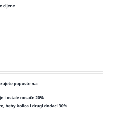
e cijene
arujete popuste na:
je i ostale nosače 20%
e, beby kolica i drugi dodaci 30%