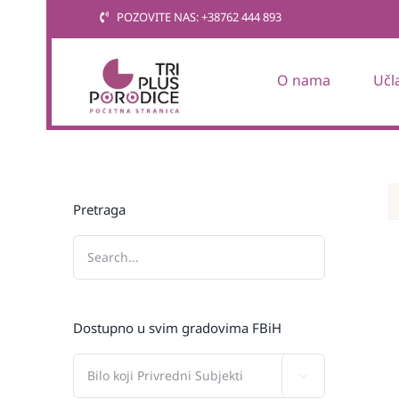
Skip
POZOVITE NAS: +38762 444 893
to
content
O nama
Učl
Pretraga
Dostupno u svim gradovima FBiH
