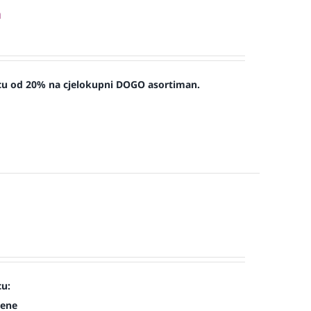
a
icu od 20% na cjelokupni DOGO asortiman.
cu:
jene