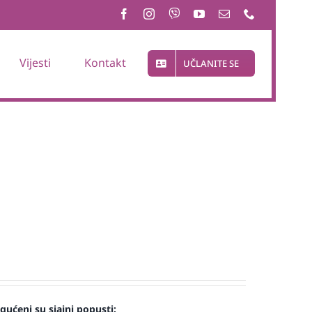
Vijesti
Kontakt
UČLANITE SE
ućeni su sjajni popusti: