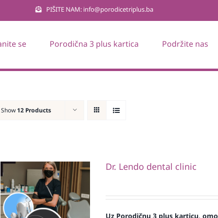
PIŠITE NAM: info@porodicetriplus.ba
anite se
Porodična 3 plus kartica
Podržite nas
Show
12 Products
Dr. Lendo dental clinic
Uz Porodičnu 3 plus karticu, omog