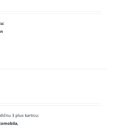
cu:
an
ičnu 3 plus karticu:
tomobila,