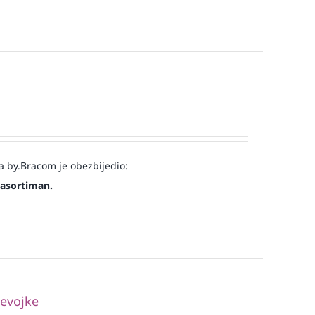
a by.Bracom je obezbijedio:
 asortiman.
jevojke