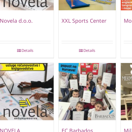
Novela d.o.o.
XXL Sports Center
Mo
Details
Details
NOVELA
EC Barbados
Mi