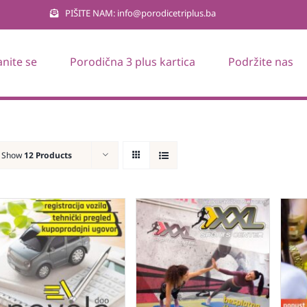
PIŠITE NAM: info@porodicetriplus.ba
anite se
Porodična 3 plus kartica
Podržite nas
Show
12 Products