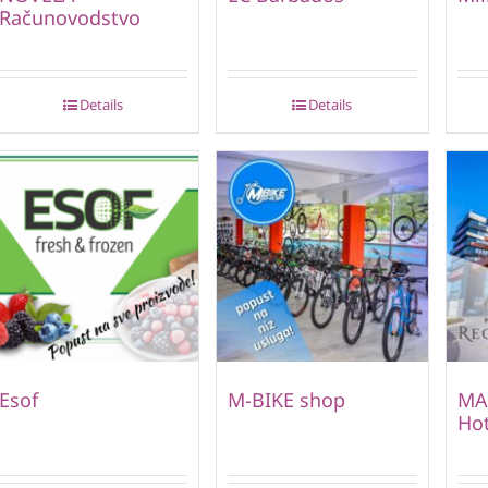
Računovodstvo
Details
Details
Esof
M-BIKE shop
MA
Hot