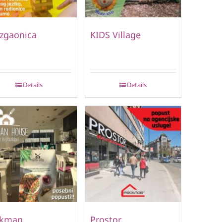
zgaonica
KIDS Village
Details
Details
lkman
Prostor