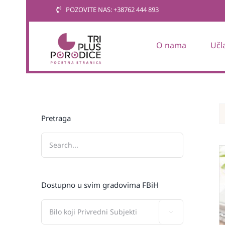
Skip
POZOVITE NAS: +38762 444 893
to
content
O nama
Učl
Pretraga
Dostupno u svim gradovima FBiH
