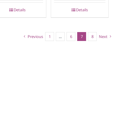
Details
Details
Previous
1
…
6
7
8
Next