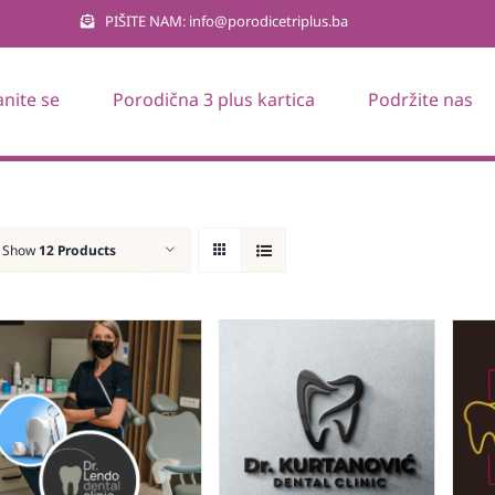
PIŠITE NAM: info@porodicetriplus.ba
anite se
Porodična 3 plus kartica
Podržite nas
Show
12 Products