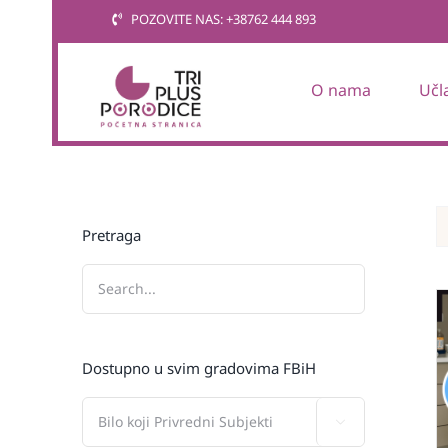
Skip
POZOVITE NAS: +38762 444 893
to
content
O nama
Učl
Pretraga
Dostupno u svim gradovima FBiH
