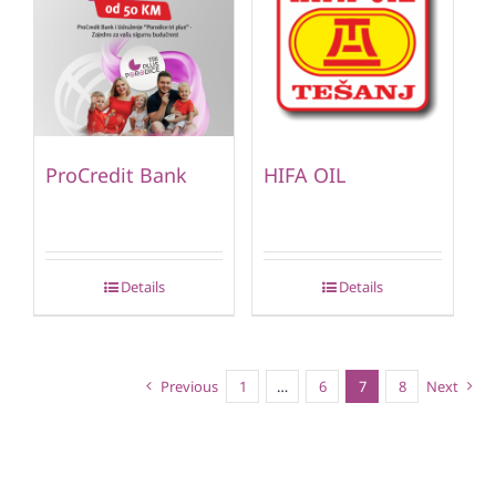
ProCredit Bank
HIFA OIL
Details
Details
Previous
1
…
6
7
8
Next