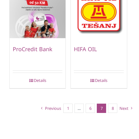
ProCredit Bank
HIFA OIL
Details
Details
Previous
1
…
6
7
8
Next