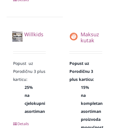
Willkids
Maksuz
kutak
Popust uz
Popust uz
Porodičnu 3 plus
Porodičnu 3
karticu:
plus karticu:
25%
15%
na
na
cjelokupni
kompletan
asortiman
asortiman
proizvoda
Details
mogućnost