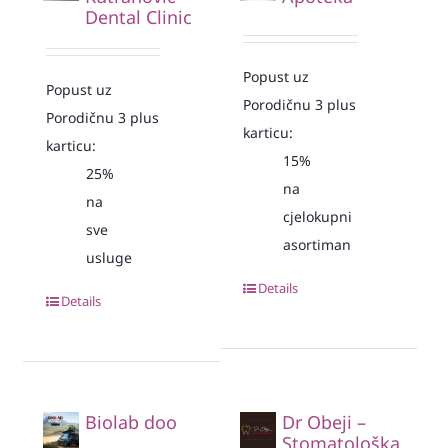
Dental Clinic
Popust uz
Popust uz
Porodičnu 3 plus
Porodičnu 3 plus
karticu:
karticu:
15%
25%
na
na
cjelokupni
sve
asortiman
usluge
Details
Details
Biolab doo
Dr Obeji –
Stomatološka