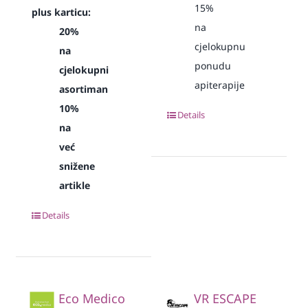
15%
plus karticu:
na
20%
cjelokupnu
na
ponudu
cjelokupni
apiterapije
asortiman
10%
Details
na
već
snižene
artikle
Details
Eco Medico
VR ESCAPE