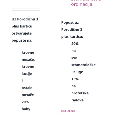
ordinacija
Uz Porodičnu 3
Popust uz
plus karticu
Porodičnu 3
ostvarujete
plus karticu:
popuste na:
20%
na
krovne
sve
nosače,
stomatološke
krovne
usluge
kutije
15%
i
na
ostale
protetske
nosače
radove
20%
baby
Details