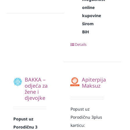
online
kupovine
širom
BiH
Details
BAKKA –
Apiterpija
odjeća za
Maksuz
žene i
djevojke
Popust uz
Porodičnu 3plus
Popust uz
karticu:
Porodičnu 3