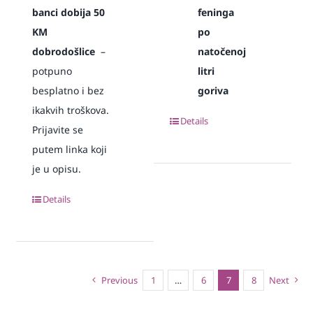
banci dobija 50
feninga
KM
po
dobrodošlice
–
natočenoj
potpuno
litri
besplatno i bez
goriva
ikakvih troškova.
Details
Prijavite se
putem linka koji
je u opisu.
Details
Previous
1
…
6
7
8
Next