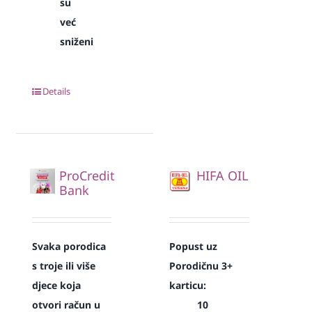
su
već
sniženi
Details
ProCredit
HIFA OIL
Bank
Svaka
porodica
Popust uz
s troje ili više
Porodičnu 3+
djece koja
karticu:
otvori račun u
10