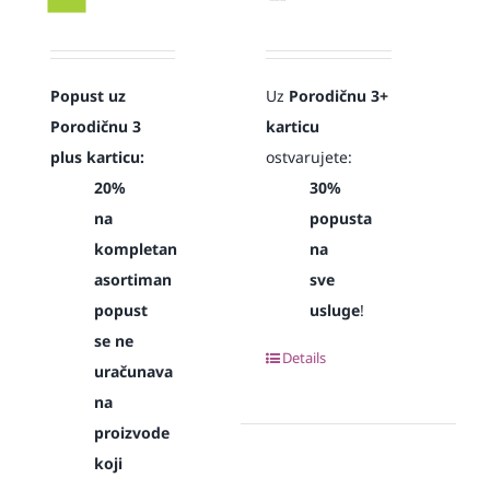
Popust uz
Uz
Porodičnu 3+
Porodičnu 3
karticu
plus karticu:
ostvarujete:
20%
30%
na
popusta
kompletan
na
asortiman
sve
popust
usluge
!
se ne
Details
uračunava
na
proizvode
koji