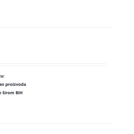
cu:
an proizvoda
e širom BiH