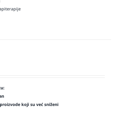
:
piterapije
cu:
man
roizvode koji su već sniženi