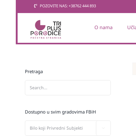
Skip
POZOVITE NAS: +38762 444 893
to
content
O nama
Učl
Pretraga
Dostupno u svim gradovima FBiH
