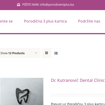
PIŠITE NAM: info@porodicetriplus.ba
anite se
Porodična 3 plus kartica
Podržite nas
Show
12 Products
Dr. Kutranović Dental Clinic
Popust uz Porodičnu 3 plus karticu