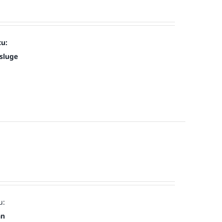
cu:
sluge
u:
an