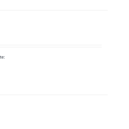
te:
!