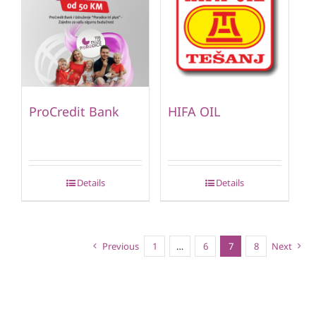
ProCredit Bank
HIFA OIL
Details
Details
Previous
1
…
6
7
8
Next