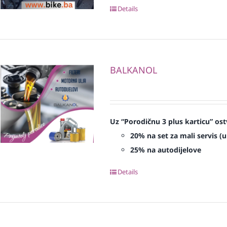
Details
BALKANOL
Uz “Porodičnu 3 plus karticu” ost
20% na set za mali servis (ulj
25% na autodijelove
Details