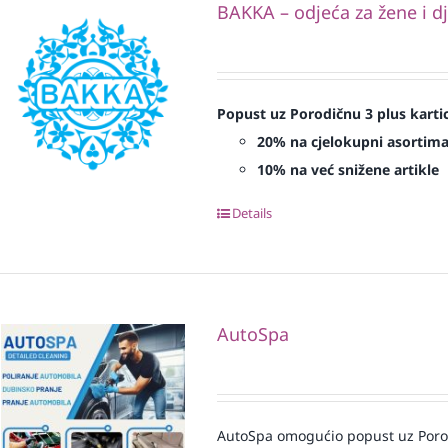
BAKKA – odjeća za žene i d
Popust uz Porodičnu 3 plus karti
20% na cjelokupni asortim
10% na već snižene artikle
Details
AutoSpa
AutoSpa omogućio popust uz Porod