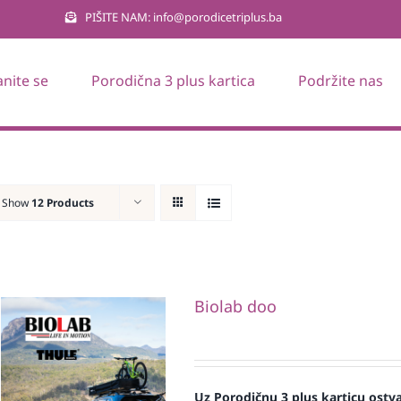
PIŠITE NAM: info@porodicetriplus.ba
anite se
Porodična 3 plus kartica
Podržite nas
Show
12 Products
Biolab doo
Uz Porodičnu 3 plus karticu ostv