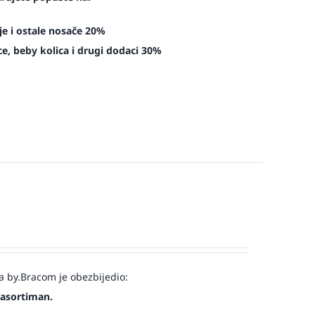
je i ostale nosače 20%
e, beby kolica i drugi dodaci 30%
a by.Bracom je obezbijedio:
 asortiman.