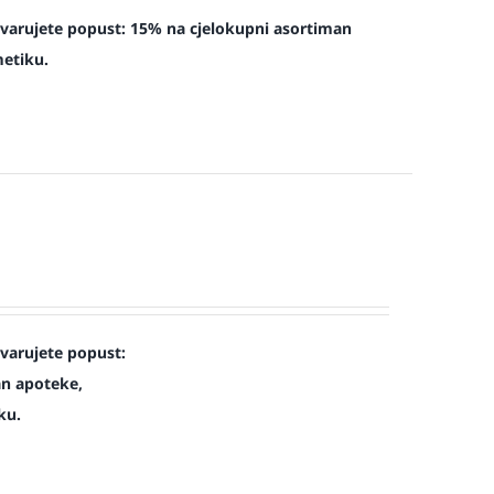
tvarujete popust: 15% na cjelokupni asortiman
metiku.
tvarujete popust:
an apoteke,
ku.