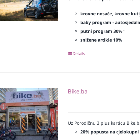
krovne nosače, krovne kuti
baby program - autosjedalic
putni program 30%"
snižene artikle 10%
Details
Bike.ba
Uz Porodičnu 3 plus karticu Bike.b
20% popusta na cjelokupni