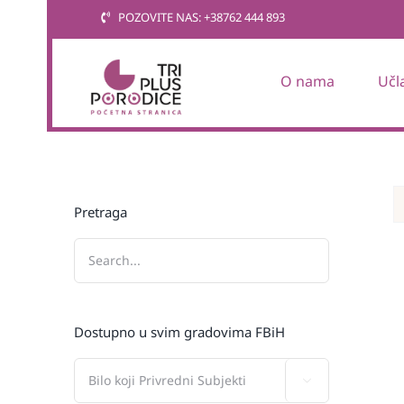
Skip
POZOVITE NAS: +38762 444 893
to
content
O nama
Učl
Pretraga
Dostupno u svim gradovima FBiH
