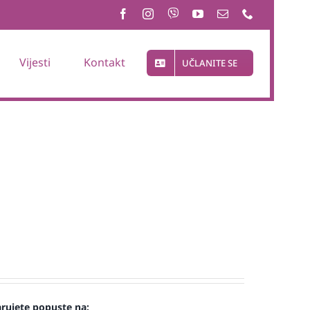
Vijesti
Kontakt
UČLANITE SE
arujete popuste na: