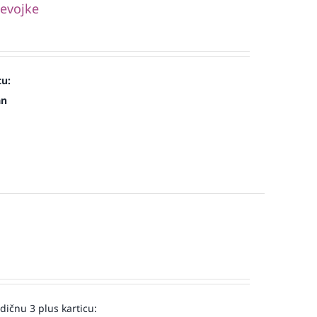
jevojke
cu:
an
ičnu 3 plus karticu: