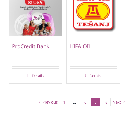
ProCredit Bank
HIFA OIL
Details
Details
Previous
1
…
6
7
8
Next