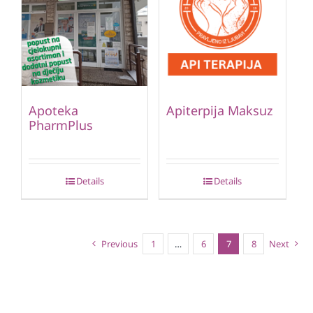
Apoteka
Apiterpija Maksuz
PharmPlus
Details
Details
Previous
1
…
6
7
8
Next