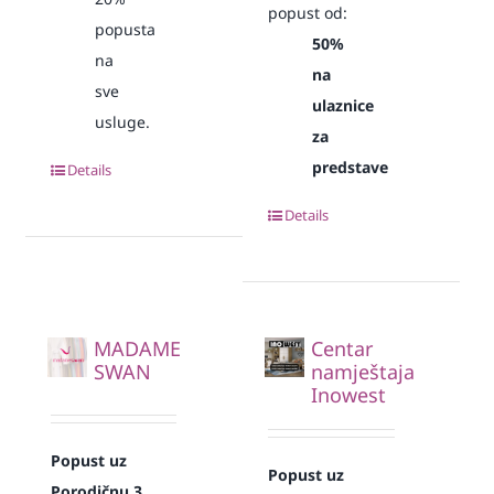
popust od:
popusta
50%
na
na
sve
ulaznice
usluge.
za
predstave
Details
Details
MADAME
Centar
SWAN
namještaja
Inowest
Popust uz
Popust uz
Porodičnu 3