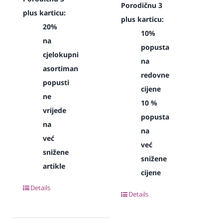
Porodičnu 3
plus karticu:
plus karticu:
20%
10%
na
popusta
cjelokupni
na
asortiman
redovne
popusti
cijene
ne
10 %
vrijede
popusta
na
na
već
već
snižene
snižene
artikle
cijene
Details
Details