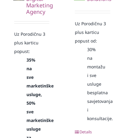
Marketing
Agency
Uz Porodičnu 3
plus karticu
Uz Porodičnu 3
popust od:
plus karticu
30%
popust:
na
35%
montažu
na
i sve
sve
usluge
marketinške
besplatna
usluge,
savjetovanja
50%
i
sve
konsultacije.
marketinške
usluge
Details
za