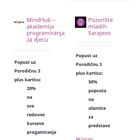
MindHub –
Pozorište
akademija
mladih
programiranja
Sarajevo
za djecu
Popust uz
Popust uz
Porodičnu 3
Porodičnu 3
plus karticu:
plus karticu:
50%
20%
popusta
na
na
sve
ulaznice
redovne
za
kurseve
predstave
progamiranja
Details