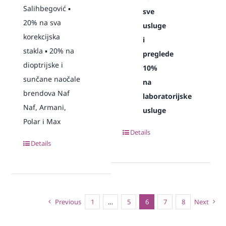
Salihbegović ▪️
sve
20% na sva
usluge
korekcijska
i
stakla ▪️ 20% na
preglede
dioptrijske i
10%
sunčane naočale
na
brendova Naf
laboratorijske
Naf, Armani,
usluge
Polar i Max
Details
Details
Previous
1
…
5
6
7
8
Next