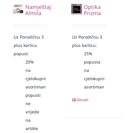
Namještaj
Optika
Almila
Prizma
Uz Porodičnu 3
Uz Porodičnu 3
plus karticu
plus karticu:
popust:
25%
20%
popusta
na
na
cjelokupni
cjelokupni
asortiman
asortiman
popusti
Details
ne
vrijede
na
artikle