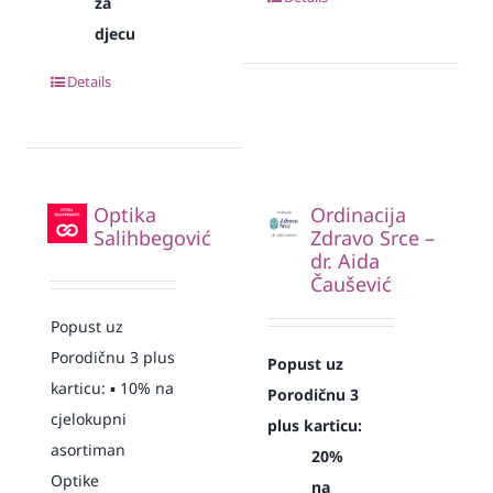
za
djecu
Details
Optika
Ordinacija
Salihbegović
Zdravo Srce –
dr. Aida
Čaušević
Popust uz
Porodičnu 3 plus
Popust uz
karticu: ▪️ 10% na
Porodičnu 3
cjelokupni
plus karticu:
asortiman
20%
Optike
na