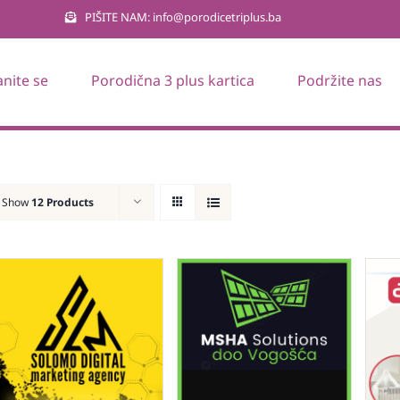
PIŠITE NAM: info@porodicetriplus.ba
anite se
Porodična 3 plus kartica
Podržite nas
Show
12 Products