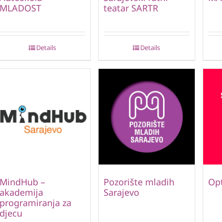
MLADOST
teatar SARTR
Details
Details
MindHub –
Pozorište mladih
Opt
akademija
Sarajevo
programiranja za
djecu