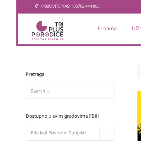
Skip
POZOVITE NAS: +38762 444 893
to
content
O nama
Učl
Pretraga
Dostupno u svim gradovima FBiH
