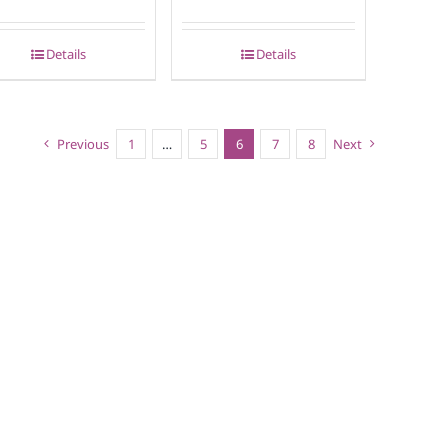
Details
Details
Previous
1
…
5
6
7
8
Next