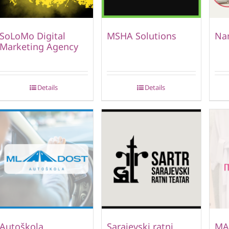
SoLoMo Digital
MSHA Solutions
Nam
Marketing Agency
Details
Details
Autoškola
Sarajevski ratni
MA