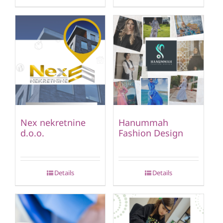
Nex nekretnine
Hanummah
d.o.o.
Fashion Design
Details
Details