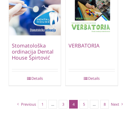
Stomatološka
VERBATORIA
ordinacija Dental
House Špirtović
Details
Details
Previous
1
…
3
4
5
…
8
Next