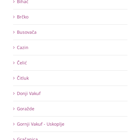
Bihać
Brčko
Busovača
Cazin
Čelić
Čitluk
Donji Vakuf
Goražde
Gornji Vakuf - Uskoplje
Gračanica