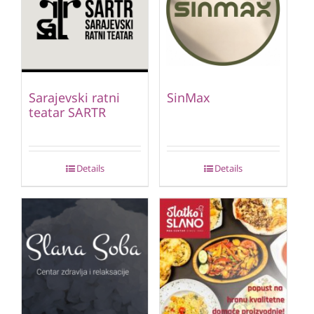
Sarajevski ratni
SinMax
teatar SARTR
Details
Details