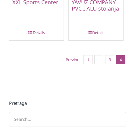
XXL Sports Center
YAVUZ COMPANY
PVC I ALU stolarija
Details
Details
Previous
1
…
3
4
Pretraga