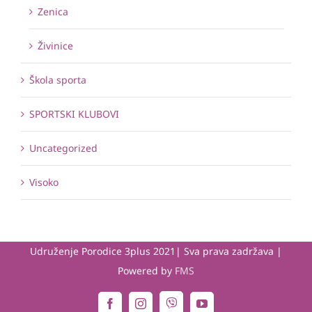
Zenica
Živinice
Škola sporta
SPORTSKI KLUBOVI
Uncategorized
Visoko
Udruženje Porodice 3plus 2021| Sva prava zadržava |
Powered by
FMS
Viber
Facebook
Instagram
YouTube