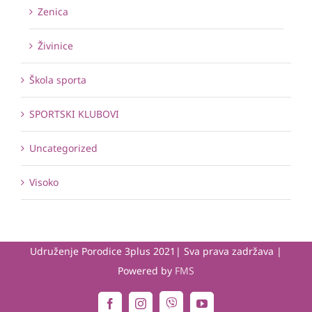
Zenica
Živinice
Škola sporta
SPORTSKI KLUBOVI
Uncategorized
Visoko
Udruženje Porodice 3plus 2021| Sva prava zadržava |
Powered by
FMS
Viber
Facebook
Instagram
YouTube