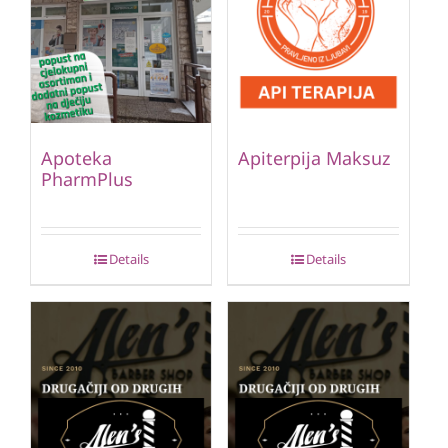
Apoteka
Apiterpija Maksuz
PharmPlus
Details
Details