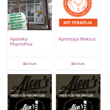
Apoteka
Apiterpija Maksuz
PharmPlus
Details
Details