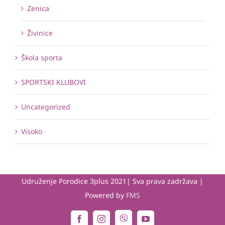
Zenica
Živinice
Škola sporta
SPORTSKI KLUBOVI
Uncategorized
Visoko
Udruženje Porodice 3plus 2021| Sva prava zadržava |
Powered by
FMS
Viber
Facebook
Instagram
YouTube