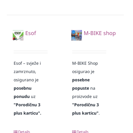
Esof
M-BIKE shop
Esof – svježe i
M-BIKE Shop
zamrznuto,
osigurao je
osigurano je
posebne
posebnu
popuste
na
ponudu
uz
proizvode uz
"Porodičnu 3
"Porodičnu 3
plus karticu".
plus karticu"
.
Details
Details