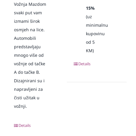
Vožnja Mazdom
15%
svaki put vam
(uz
izmami širok
minimalnu
osmjeh na lice.
kupovinu
Automobili
od 5
predstavljaju
KM)
mnogo više od
vožnje od tačke
Details
A do tačke B.
Dizajnirani su i
napravljeni za
čisti užitak u
vožnji.
Details