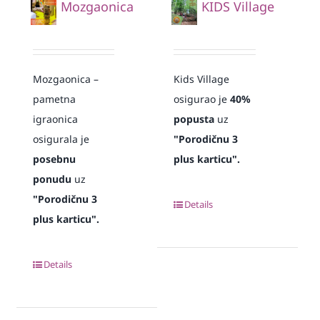
Mozgaonica
KIDS Village
Mozgaonica –
Kids Village
pametna
osigurao je
40%
igraonica
popusta
uz
osigurala je
"Porodičnu 3
posebnu
plus karticu".
ponudu
uz
"Porodičnu 3
Details
plus karticu".
Details