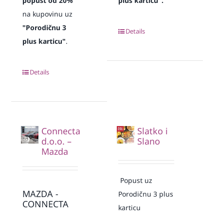
popust od 20%
plus karticu".
na kupovinu uz
"Porodičnu 3
Details
plus karticu"
.
Details
Connecta
Slatko i
d.o.o. –
Slano
Mazda
Popust uz
MAZDA -
Porodičnu 3 plus
CONNECTA
karticu