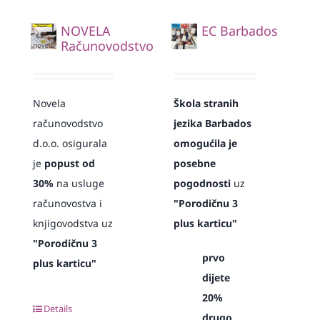
NOVELA
EC Barbados
Računovodstvo
Novela
Škola stranih
računovodstvo
jezika Barbados
d.o.o. osigurala
omogućila je
je
popust od
posebne
30%
na usluge
pogodnosti
uz
računovostva i
"Porodičnu 3
knjigovodstva uz
plus karticu"
"Porodičnu 3
prvo
plus karticu"
dijete
20%
Details
drugo