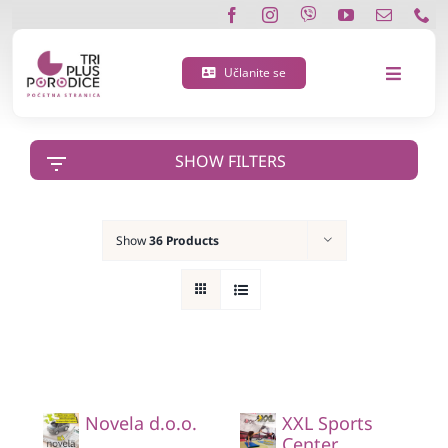
Skip
to
content
Učlanite se
Toggle
Navigat
O nama
SHOW FILTERS
Učlanite se
Show
36 Products
Porodična 3 plus kartica
Podržite nas
Vijesti
Novela d.o.o.
XXL Sports
Kontakt
Center