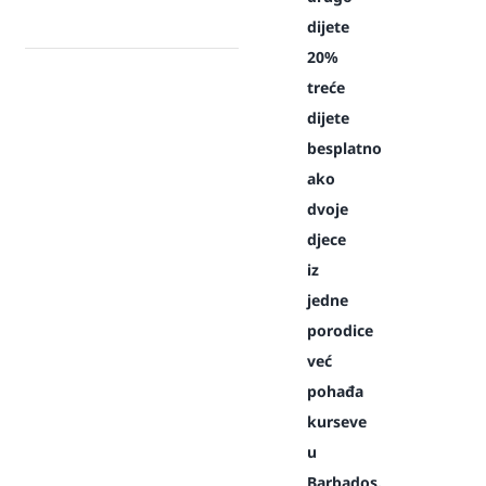
dijete
20%
treće
dijete
besplatno
ako
dvoje
djece
iz
jedne
porodice
već
pohađa
kurseve
u
Barbados.