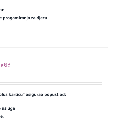
cu:
e progamiranja za djecu
ešić
lus karticu” osigurao popust od:
e usluge
e.