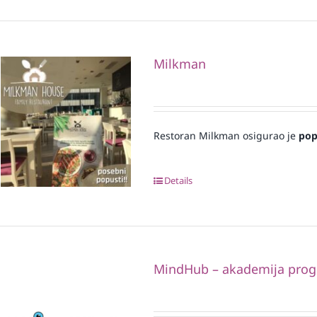
Milkman
Restoran Milkman osigurao je
pop
Details
MindHub – akademija progr