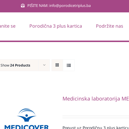
PIŠITE NAM: info@porodicetriplus.ba
anite se
Porodična 3 plus kartica
Podržite nas
Show
24 Products
Medicinska laboratorija 
Popust uz Porodičnu 3 plus karticu