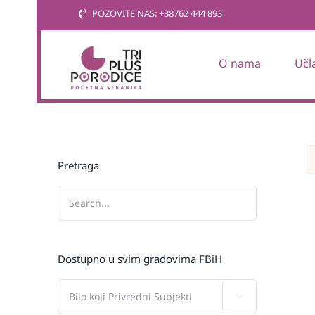
Skip
POZOVITE NAS: +38762 444 893
to
content
O nama
Učl
Pretraga
Dostupno u svim gradovima FBiH
