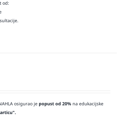
t od:
e
ultacije.
a NAHLA osigurao je
popust od 20%
na edukacijske
articu".