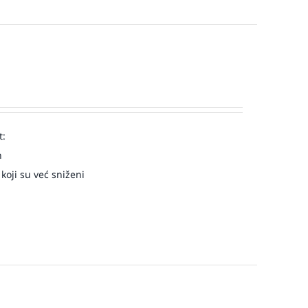
t:
n
 koji su već sniženi