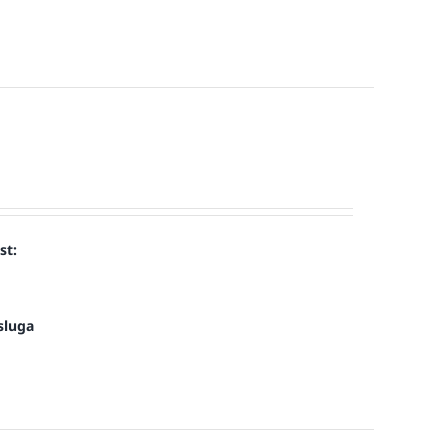
st:
sluga