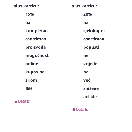
plus karticu:
plus karticu:
15%
20%
na
na
kompletan
cjelokupni
asortiman
asortiman
proizvoda
popusti
mogućnost
ne
online
vrijede
kupovine
na
širom
već
BiH
snižene
artikle
Details
Details