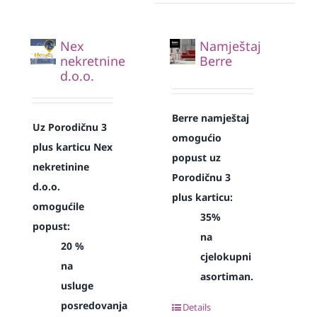
Nex
Namještaj
nekretnine
Berre
d.o.o.
Berre namještaj
Uz Porodičnu 3
omogućio
plus karticu Nex
popust uz
nekretinine
Porodičnu 3
d.o.o.
plus karticu:
omogućile
35%
popust:
na
20 %
cjelokupni
na
asortiman.
usluge
posredovanja
Details