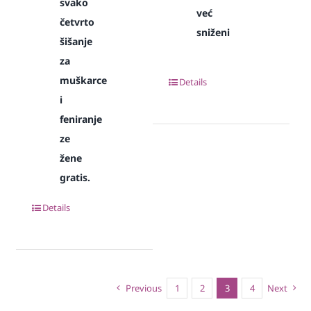
svako
već
četvrto
sniženi
šišanje
za
muškarce
Details
i
feniranje
ze
žene
gratis.
Details
Previous
1
2
3
4
Next