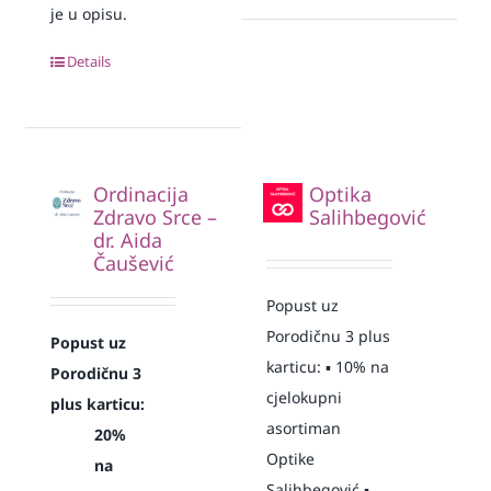
je u opisu.
Details
Ordinacija
Optika
Zdravo Srce –
Salihbegović
dr. Aida
Čaušević
Popust uz
Porodičnu 3 plus
Popust uz
karticu: ▪️ 10% na
Porodičnu 3
cjelokupni
plus karticu:
asortiman
20%
Optike
na
Salihbegović ▪️