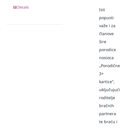
Details
Isti
popusti
važe i za
članove
šire
porodice
nosioca
„Porodične
3+
kartice“,
uključujući
roditelje
bračnih
partnera
te braću i