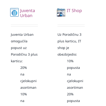
Juventa
IT Shop
Urban
Juventa Urban
Uz Porodičnu 3
omogućila
plus karticu, IT
popust uz
shop je
Porodičnu 3 plus
obezbijedio:
karticu:
10%
20%
popusta
na
na
cjelokupni
cjelokupni
asortiman
asortiman
10%
20%
na
popusta