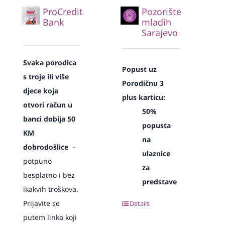
ProCredit
Pozorište
Bank
mladih
Sarajevo
Svaka
porodica
Popust uz
s troje ili više
Porodičnu 3
djece koja
plus karticu:
otvori račun u
50%
banci dobija 50
popusta
KM
na
dobrodošlice
–
ulaznice
potpuno
za
besplatno i bez
predstave
ikakvih troškova.
Prijavite se
Details
putem linka koji