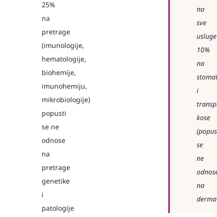
25%
na
na
sve
pretrage
usluge
(imunologije,
10%
hematologije,
na
biohemije,
stomat
imunohemiju,
i
mikrobiologije)
transp
popusti
kose
se ne
(popus
odnose
se
na
ne
pretrage
odnos
genetike
na
i
dermat
patologije