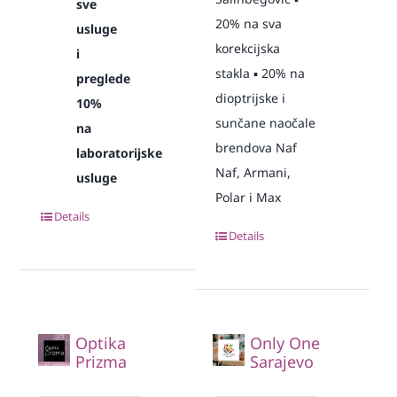
sve
20% na sva
usluge
korekcijska
i
stakla ▪️ 20% na
preglede
dioptrijske i
10%
sunčane naočale
na
brendova Naf
laboratorijske
Naf, Armani,
usluge
Polar i Max
Details
Details
Optika
Only One
Prizma
Sarajevo