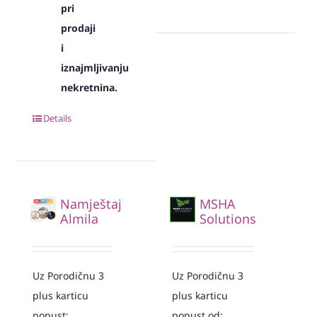
pri
prodaji
i
iznajmljivanju
nekretnina.
Details
Namještaj
MSHA
Almila
Solutions
Uz Porodičnu 3
Uz Porodičnu 3
plus karticu
plus karticu
popust:
popust od: