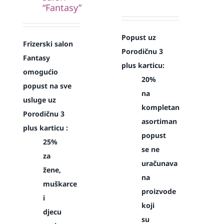
“Fantasy”
Popust uz
Frizerski salon
Porodičnu 3
Fantasy
plus karticu:
omogućio
20%
popust na sve
na
usluge uz
kompletan
Porodičnu 3
asortiman
plus karticu :
popust
25%
se ne
za
uračunava
žene,
na
muškarce
proizvode
i
koji
djecu
su