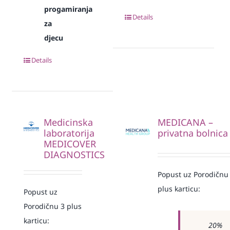
progamiranja
Details
za
djecu
Details
Medicinska
MEDICANA –
laboratorija
privatna bolnica
MEDICOVER
DIAGNOSTICS
Popust uz Porodičnu
plus karticu:
Popust uz
Porodičnu 3 plus
karticu:
20%