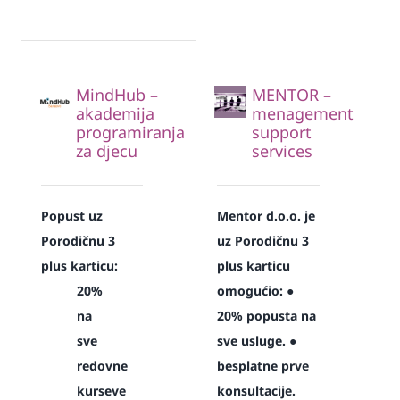
MindHub –
MENTOR –
akademija
menagement
programiranja
support
za djecu
services
Popust uz
Mentor d.o.o. je
Porodičnu 3
uz Porodičnu 3
plus karticu:
plus karticu
20%
omogućio:
●
na
20% popusta na
sve
sve usluge.
●
redovne
besplatne prve
kurseve
konsultacije.