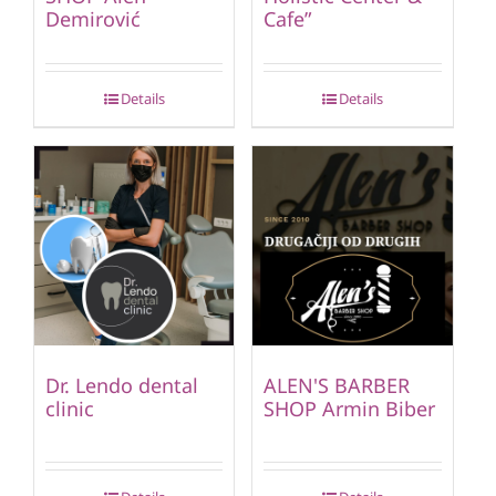
Demirović
Cafe”
Details
Details
Dr. Lendo dental
ALEN'S BARBER
clinic
SHOP Armin Biber