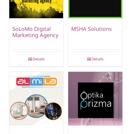
SoLoMo Digital
MSHA Solutions
Marketing Agency
Details
Details