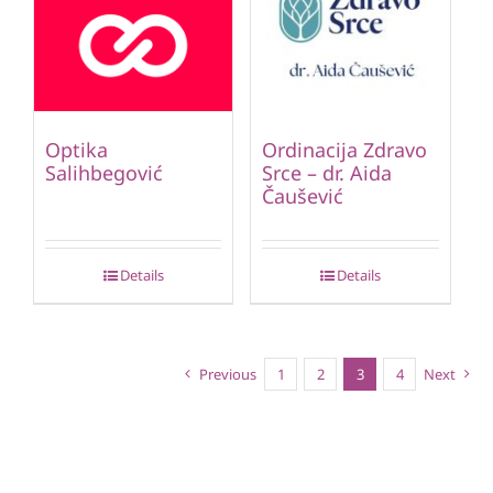
Optika
Ordinacija Zdravo
Salihbegović
Srce – dr. Aida
Čaušević
Details
Details
Previous
1
2
3
4
Next