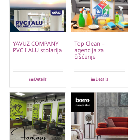
YAVUZ COMPANY
Top Clean –
PVC I ALU stolarija
agencija za
čišćenje
Details
Details