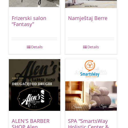
Frizerski salon
Namještaj Berre
“Fantasy”
Details
Details
ALEN'S BARBER
SPA “SmartsWay
SHOP Alen
Holistic Center &