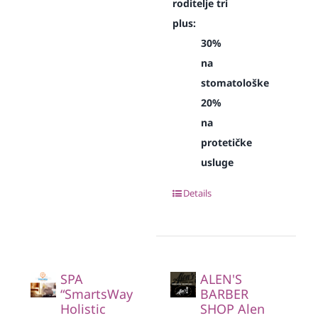
roditelje tri
plus:
30%
na
stomatološke
20%
na
protetičke
usluge
Details
SPA
ALEN'S
“SmartsWay
BARBER
Holistic
SHOP Alen