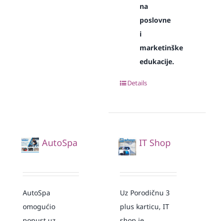
na
poslovne
i
marketinške
edukacije.
Details
AutoSpa
IT Shop
AutoSpa
Uz Porodičnu 3
omogućio
plus karticu, IT
popust uz
shop je