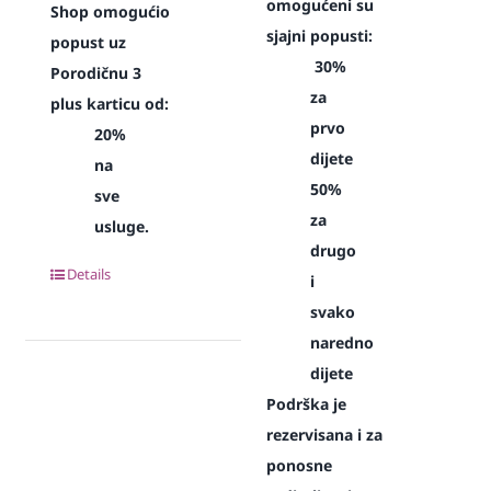
omogućeni su
Shop omogućio
sjajni popusti:
popust uz
30%
Porodičnu 3
za
plus karticu od:
prvo
20%
dijete
na
50%
sve
za
usluge.
drugo
Details
i
svako
naredno
dijete
Podrška je
rezervisana i za
ponosne