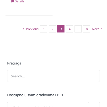
Details
Previous
1
2
3
4
…
8
Next
Pretraga
Dostupno u svim gradovima FBiH