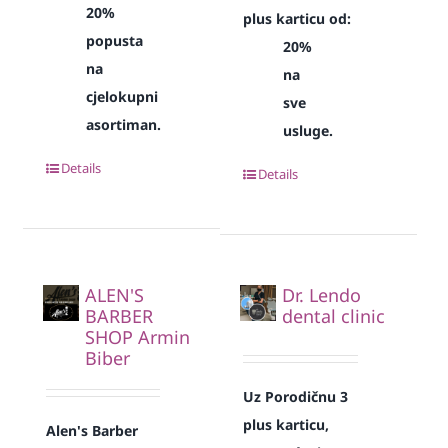
20%
plus karticu od:
popusta
20%
na
na
cjelokupni
sve
asortiman.
usluge.
Details
Details
ALEN'S
Dr. Lendo
BARBER
dental clinic
SHOP Armin
Biber
Uz Porodičnu 3
plus karticu,
Alen's Barber