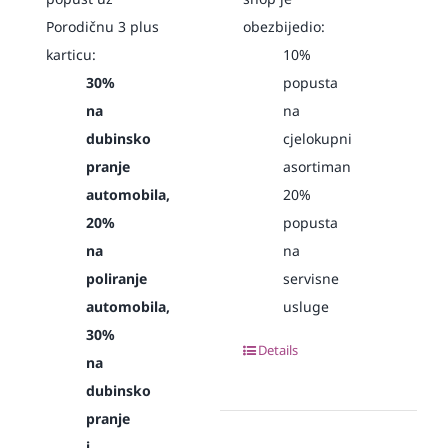
Porodičnu 3 plus
obezbijedio:
karticu:
10%
30%
popusta
na
na
dubinsko
cjelokupni
pranje
asortiman
automobila,
20%
20%
popusta
na
na
poliranje
servisne
automobila,
usluge
30%
Details
na
dubinsko
pranje
i