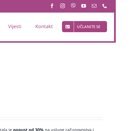
Vijesti
Kontakt
UČLANITE SE
rala je
popust od 30%
na usluge računovostva i