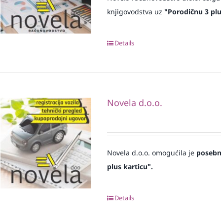
knjigovodstva uz
"Porodičnu 3 plu
Details
Novela d.o.o.
Novela d.o.o. omogućila je
posebne
plus karticu".
Details