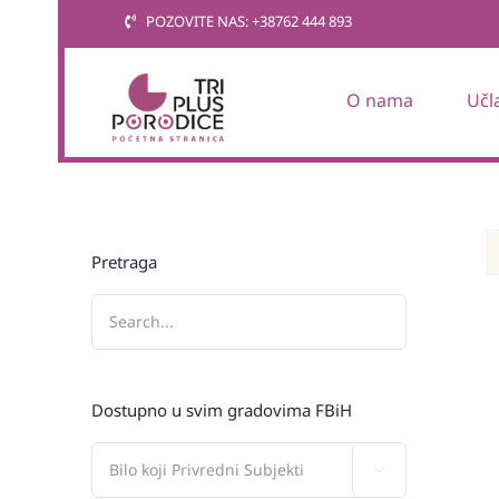
Skip
POZOVITE NAS: +38762 444 893
to
content
O nama
Učl
Pretraga
Dostupno u svim gradovima FBiH
