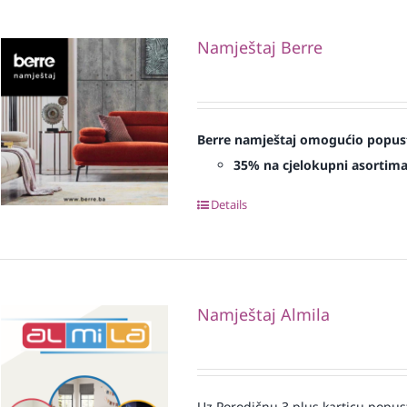
Namještaj Berre
Berre namještaj omogućio popust 
35% na cjelokupni asortim
Details
Namještaj Almila
Uz Porodičnu 3 plus karticu popus