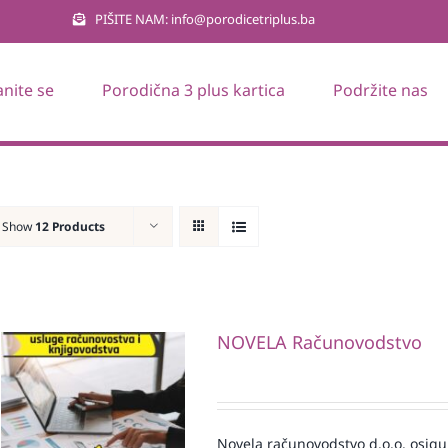
PIŠITE NAM: info@porodicetriplus.ba
anite se
Porodična 3 plus kartica
Podržite nas
Show
12 Products
NOVELA Računovodstvo
Novela računovodstvo d.o.o. osigu