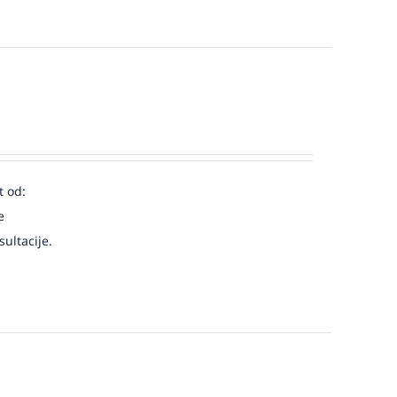
t od:
e
ultacije.