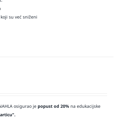
n
 koji su već sniženi
a NAHLA osigurao je
popust od 20%
na edukacijske
articu".