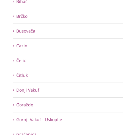
Bihać
Brčko
Busovača
Cazin
Čelić
Čitluk
Donji Vakuf
Goražde
Gornji Vakuf - Uskoplje
Gračanica