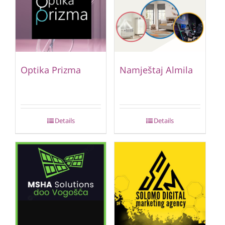
Optika Prizma
Namještaj Almila
Details
Details