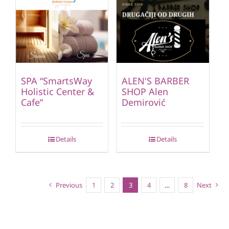
SPA “SmartsWay
ALEN'S BARBER
Holistic Center &
SHOP Alen
Cafe”
Demirović
Details
Details
Previous
1
2
3
4
…
8
Next