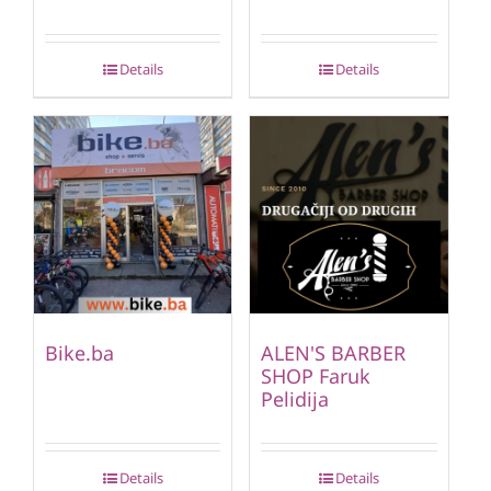
Details
Details
Bike.ba
ALEN'S BARBER
SHOP Faruk
Pelidija
Details
Details