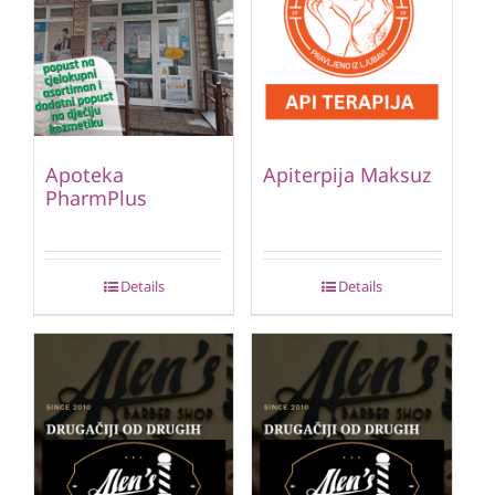
Apoteka
Apiterpija Maksuz
PharmPlus
Details
Details