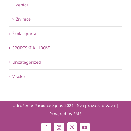
Zenica
Živinice
Škola sporta
SPORTSKI KLUBOVI
Uncategorized
Visoko
Udruženje Porodice 3plus 2021| Sva prava zadržava |
Powered by
FMS
Viber
Facebook
Instagram
YouTube