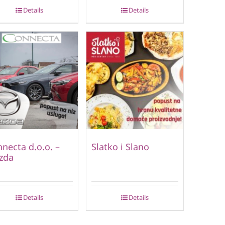
Details
Details
necta d.o.o. –
Slatko i Slano
zda
Details
Details