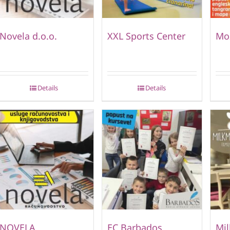
Novela d.o.o.
XXL Sports Center
Mo
Details
Details
NOVELA
EC Barbados
Mi