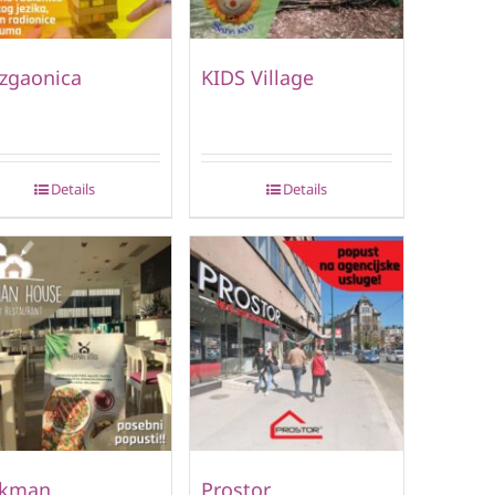
zgaonica
KIDS Village
Details
Details
lkman
Prostor