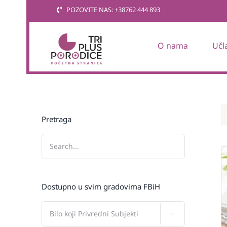
Skip
POZOVITE NAS: +38762 444 893
to
content
O nama
Učl
Pretraga
Dostupno u svim gradovima FBiH
