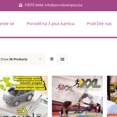
PIŠITE NAM: info@porodicetriplus.ba
anite se
Porodična 3 plus kartica
Podržite nas
Show
36 Products