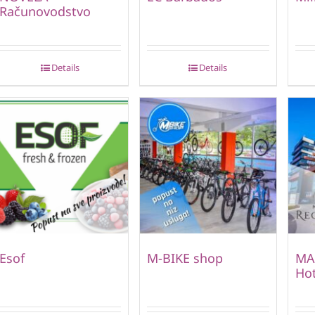
Računovodstvo
Details
Details
Esof
M-BIKE shop
MA
Hot