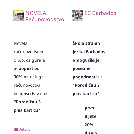
NOVELA
EC Barbados
Računovodstvo
Novela
Škola stranih
računovodstvo
jezika Barbados
d.o.o. osigurala
omogućila je
je
popust od
posebne
30%
na usluge
pogodnosti
uz
računovostva i
"Porodičnu 3
knjigovodstva uz
plus karticu"
"Porodičnu 3
prvo
plus karticu"
dijete
20%
Details
drugo