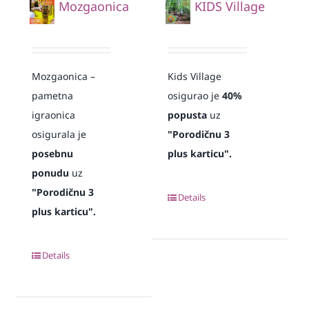
Mozgaonica
KIDS Village
Mozgaonica –
Kids Village
pametna
osigurao je
40%
igraonica
popusta
uz
osigurala je
"Porodičnu 3
posebnu
plus karticu".
ponudu
uz
"Porodičnu 3
Details
plus karticu".
Details