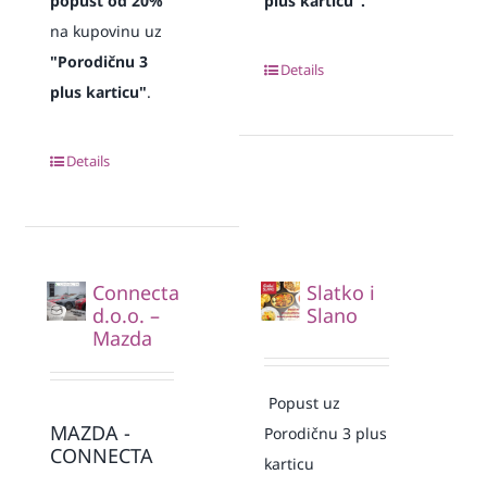
popust od 20%
plus karticu".
na kupovinu uz
"Porodičnu 3
Details
plus karticu"
.
Details
Connecta
Slatko i
d.o.o. –
Slano
Mazda
Popust uz
MAZDA -
Porodičnu 3 plus
CONNECTA
karticu