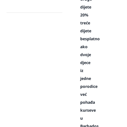
dijete
20%
treće
dijete
besplatno
ako
dvoje
djece
iz
jedne
porodice
već
pohađa
kurseve
u
Barbados.