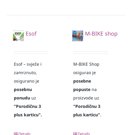
Esof
M-BIKE shop
Esof – svježe i
M-BIKE Shop
zamrznuto,
osigurao je
osigurano je
posebne
posebnu
popuste
na
ponudu
uz
proizvode uz
"Porodičnu 3
"Porodičnu 3
plus karticu".
plus karticu"
.
Details
Details