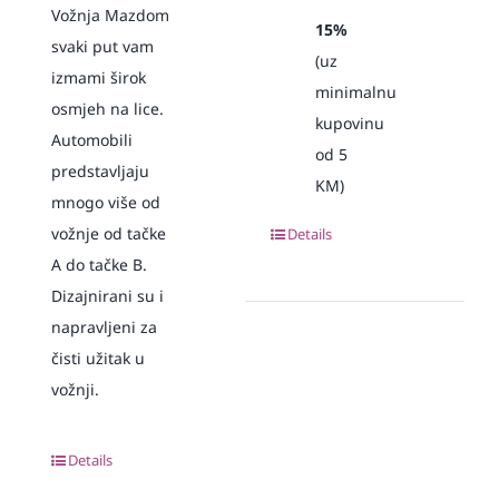
Vožnja Mazdom
15%
svaki put vam
(uz
izmami širok
minimalnu
osmjeh na lice.
kupovinu
Automobili
od 5
predstavljaju
KM)
mnogo više od
vožnje od tačke
Details
A do tačke B.
Dizajnirani su i
napravljeni za
čisti užitak u
vožnji.
Details